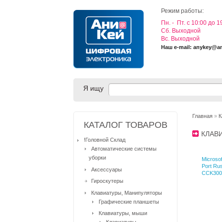
Режим работы:
Пн. - Пт. с 10:00 до 1
Cб. Выходной
Вс. Выходной
Наш e-mail: anykey@a
Я ищу
Главная
»
К
КАТАЛОГ ТОВАРОВ
КЛАВ
!Головной Склад
Автоматические системы
уборки
Microso
Port Ru
Аксессуары
CCK300
Гироскутеры
Клавиатуры, Манипуляторы
Графические планшеты
Клавиатуры, мыши