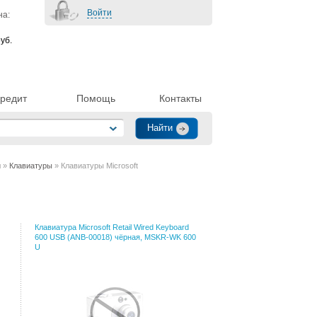
Войти
на:
уб.
редит
Помощь
Контакты
и
»
Клавиатуры
» Клавиатуры Microsoft
Клавиатура Microsoft Retail Wired Keyboard
600 USB (ANB-00018) чёрная, MSKR-WK 600
U