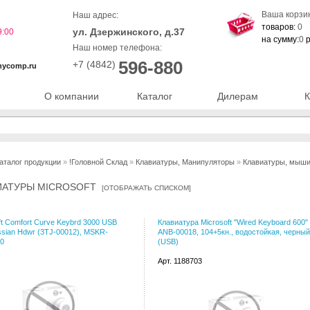
Ваша корзи
Наш адрес:
товаров:
0
ул. Дзержинского, д.37
9:00
на сумму:
0
р
Наш номер телефона:
596-880
+7 (4842)
nycomp.ru
О компании
Каталог
Дилерам
К
аталог продукции
»
!Головной Склад
»
Клавиатуры, Манипуляторы
»
Клавиатуры, мыш
ИАТУРЫ MICROSOFT
[
ОТОБРАЖАТЬ СПИСКОМ
]
ft Comfort Curve Keybrd 3000 USB
Клавиатура Microsoft "Wired Keyboard 600"
ssian Hdwr (3TJ-00012), MSKR-
ANB-00018, 104+5кн., водостойкая, черный
0
(USB)
Арт. 1188703