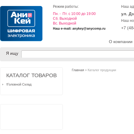
Режим работы:
Наш ад
ул. Д
Пн. - Пт. с 10:00 до 19:00
Cб. Выходной
Наш но
Вс. Выходной
+7 (4
Наш e-mail: anykey@anycomp.ru
О компании
Я ищу
Главная
» Каталог продукции
КАТАЛОГ ТОВАРОВ
!Головной Склад