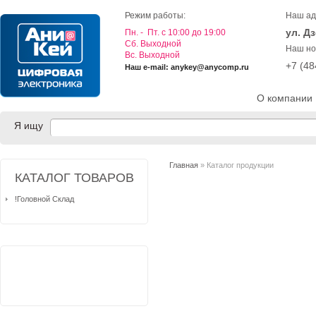
Режим работы:
Наш ад
ул. Д
Пн. - Пт. с 10:00 до 19:00
Cб. Выходной
Наш но
Вс. Выходной
+7 (4
Наш e-mail: anykey@anycomp.ru
О компании
Я ищу
Главная
» Каталог продукции
КАТАЛОГ ТОВАРОВ
!Головной Склад