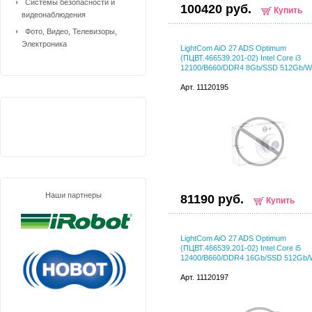
Системы безопасности и
100420 руб.
Купить
видеонаблюдения
Фото, Видео, Телевизоры,
Электроника
LightCom AiO 27 ADS Optimum
(ПЦВТ.466539.201-02) Intel Core i3
12100/B660/DDR4 8Gb/SSD 512Gb/
Арт. 11120195
Наши партнеры
81190 руб.
Купить
LightCom AiO 27 ADS Optimum
(ПЦВТ.466539.201-02) Intel Core i5
12400/B660/DDR4 16Gb/SSD 512Gb
Арт. 11120197