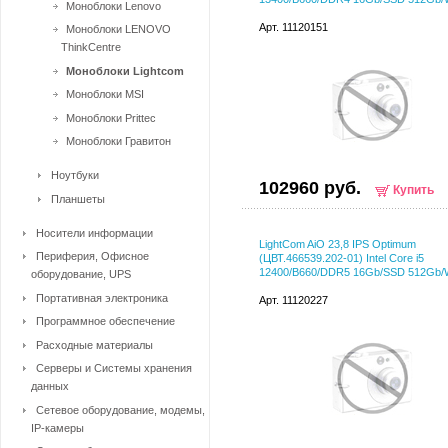
Моноблоки Lenovo
Арт. 11120151
Моноблоки LENOVO
ThinkCentre
Моноблоки Lightcom
Моноблоки MSI
Моноблоки Prittec
Моноблоки Гравитон
Ноутбуки
102960 руб.
Купить
Планшеты
Носители информации
LightCom AiO 23,8 IPS Optimum
Периферия, Офисное
(ЦВТ.466539.202-01) Intel Core i5
12400/B660/DDR5 16Gb/SSD 512Gb
оборудование, UPS
Портативная электроника
Арт. 11120227
Программное обеспечение
Расходные материалы
Серверы и Системы хранения
данных
Сетевое оборудование, модемы,
IP-камеры