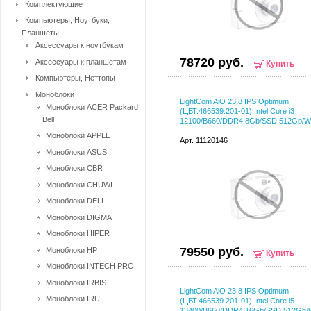
Комплектующие
Компьютеры, Ноутбуки,
Планшеты
Аксессуары к ноутбукам
78720 руб.
Аксессуары к планшетам
Купить
Компьютеры, Неттопы
Моноблоки
LightCom AiO 23,8 IPS Optimum
Моноблоки ACER Packard
(ЦВТ.466539.201-01) Intel Core i3
Bell
12100/B660/DDR4 8Gb/SSD 512Gb/
Моноблоки APPLE
Арт. 11120146
Моноблоки ASUS
Моноблоки CBR
Моноблоки CHUWI
Моноблоки DELL
Моноблоки DIGMA
Моноблоки HIPER
79550 руб.
Моноблоки HP
Купить
Моноблоки INTECH PRO
Моноблоки IRBIS
LightCom AiO 23,8 IPS Optimum
Моноблоки IRU
(ЦВТ.466539.201-01) Intel Core i5
13400/B660/DDR4 16Gb/SSD 512Gb