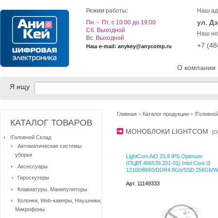
Режим работы:
Наш ад
ул. Д
Пн. - Пт. с 10:00 до 19:00
Cб. Выходной
Наш но
Вс. Выходной
+7 (4
Наш e-mail: anykey@anycomp.ru
О компании
Я ищу
Главная
»
Каталог продукции
»
!Головно
КАТАЛОГ ТОВАРОВ
МОНОБЛОКИ LIGHTCOM
[
О
!Головной Склад
Автоматические системы
уборки
LightCom AiO 23,8 IPS Optimum
(ПЦВТ.466539.201-01) Intel Core i3
Аксессуары
12100/B660/DDR4 8Gb/SSD 256Gb/
Гироскутеры
Арт. 11149333
Клавиатуры, Манипуляторы
Колонки, Web-камеры, Наушники,
Микрофоны