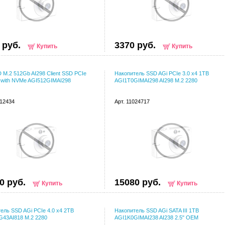
 руб.
3370 руб.
Купить
Купить
 M.2 512Gb AI298 Client SSD PCIe
Накопитель SSD AGi PCIe 3.0 x4 1TB
 with NVMe AGI512GIMAI298
AGI1T0GIMAI298 AI298 M.2 2280
012434
Арт. 11024717
0 руб.
15080 руб.
Купить
Купить
ель SSD AGi PCIe 4.0 x4 2TB
Накопитель SSD AGi SATA III 1TB
G43AI818 M.2 2280
AGI1K0GIMAI238 AI238 2.5" OEM