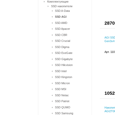
Комплектующие
SSD накопители
SSD A-Data
SSD AGI
2870
SSD AMD
SSD Apacer
SSD CBR
AGI SSD
SSD Crucial
Gen3x4
SSD Digma
Арт. 11
SSD ExeGate
SSD Gigabyte
SSD Hikvision
SSD Intel
SSD Kingston
SSD Micron
SSD MSI
1052
SSD Netac
SSD Patriot
SSD QUMO
Накопит
AGI2T0
SSD Samsung