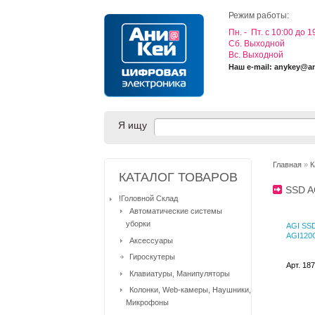
Режим работы:
Пн. - Пт. с 10:00 до 1
Cб. Выходной
Вс. Выходной
Наш e-mail: anykey@a
Я ищу
Главная
»
К
КАТАЛОГ ТОВАРОВ
SSD 
!Головной Склад
Автоматические системы
уборки
AGI SSD
AGI120
Аксессуары
Гироскутеры
Арт. 18
Клавиатуры, Манипуляторы
Колонки, Web-камеры, Наушники,
Микрофоны