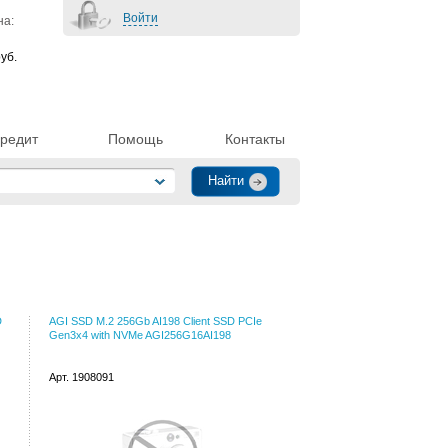
Войти
на:
уб.
редит
Помощь
Контакты
D
AGI SSD M.2 256Gb AI198 Client SSD PCIe
Gen3x4 with NVMe AGI256G16AI198
Арт. 1908091