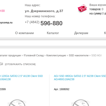
Ваша корзи
Наш адрес:
товаров:
0
ул. Дзержинского, д.37
9:00
на сумму:
0
р
Наш номер телефона:
596-880
+7 (4842)
nycomp.ru
О компании
Каталог
Дилерам
К
аталог продукции
»
!Головной Склад
»
Комплектующие
»
SSD накопители
» SSD AGI
AGI
[
ОТОБРАЖАТЬ СПИСКОМ
]
 120Gb SATA3 2.5" AI138 Client SSD
AGI SSD 480Gb SATA3 2.5" AI238 Client SS
G06AI138
AGI480G18AI238
73399
Арт. 1908092