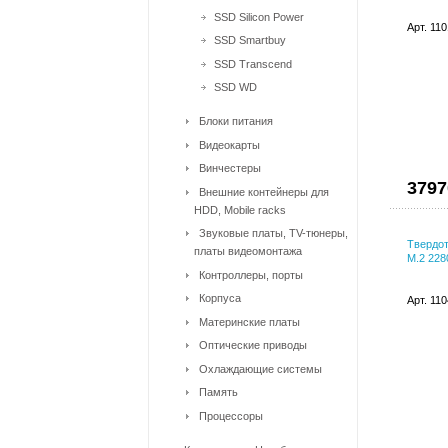
SSD Silicon Power
Арт. 11
SSD Smartbuy
SSD Transcend
SSD WD
Блоки питания
Видеокарты
Винчестеры
3797
Внешние контейнеры для
HDD, Mobile racks
Звуковые платы, TV-тюнеры,
Твердот
платы видеомонтажа
M.2 228
Контроллеры, порты
Корпуса
Арт. 11
Материнские платы
Оптические приводы
Охлаждающие системы
Память
Процессоры