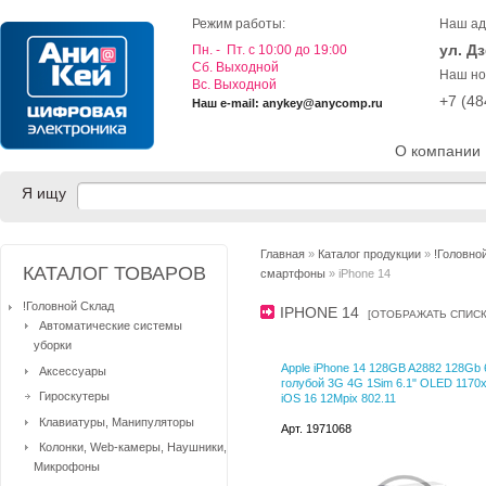
Режим работы:
Наш ад
ул. Д
Пн. - Пт. с 10:00 до 19:00
Cб. Выходной
Наш но
Вс. Выходной
+7 (4
Наш e-mail: anykey@anycomp.ru
О компании
Я ищу
Главная
»
Каталог продукции
»
!Головно
КАТАЛОГ ТОВАРОВ
смартфоны
» iPhone 14
!Головной Склад
IPHONE 14
[
ОТОБРАЖАТЬ СПИС
Автоматические системы
уборки
Apple iPhone 14 128GB A2882 128Gb
Аксессуары
голубой 3G 4G 1Sim 6.1" OLED 1170
Гироскутеры
iOS 16 12Mpix 802.11
Клавиатуры, Манипуляторы
Арт. 1971068
Колонки, Web-камеры, Наушники,
Микрофоны