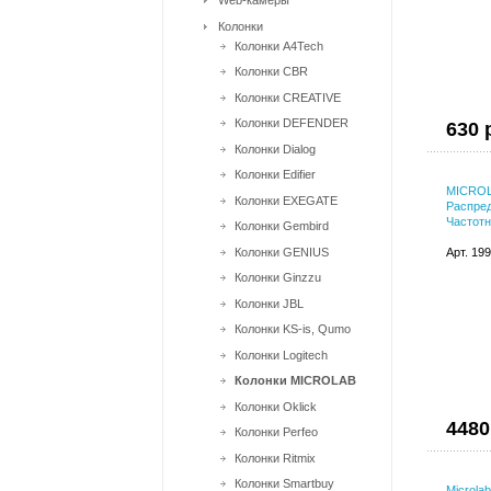
Web-камеры
Колонки
Колонки A4Tech
Колонки CBR
Колонки CREATIVE
Колонки DEFENDER
630 
Колонки Dialog
Колонки Edifier
MICROL
Колонки EXEGATE
Распред
Частотн
Колонки Gembird
Колонки GENIUS
Арт. 19
Колонки Ginzzu
Колонки JBL
Колонки KS-is, Qumo
Колонки Logitech
Колонки MICROLAB
Колонки Oklick
4480
Колонки Perfeo
Колонки Ritmix
Колонки Smartbuy
Microla