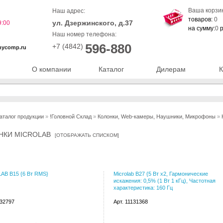
Ваша корзи
Наш адрес:
товаров:
0
ул. Дзержинского, д.37
9:00
на сумму:
0
р
Наш номер телефона:
596-880
+7 (4842)
nycomp.ru
О компании
Каталог
Дилерам
К
аталог продукции
»
!Головной Склад
»
Колонки, Web-камеры, Наушники, Микрофоны
»
НКИ MICROLAB
[
ОТОБРАЖАТЬ СПИСКОМ
]
AB B15 {6 Вт RMS}
Microlab B27 {5 Вт х2, Гармонические
искажения: 0,5% (1 Вт 1 кГц), Частотная
характеристика: 160 Гц
032797
Арт. 11131368