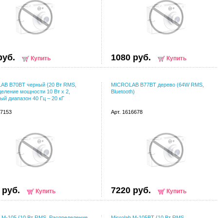
руб.
1080 руб.
Купить
Купить
AB B70BT черный {20 Вт RMS,
MICROLAB B77BT дерево (64W RMS,
еление мощности 10 Вт х 2,
Bluetooth)
ый диапазон 40 Гц – 20 кГ
97153
Арт. 1616678
 руб.
7220 руб.
Купить
Купить
b M-105 {10 Вт RMS, Распределение
Microlab M-105BT {10 Вт RMS,