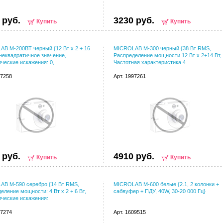
 руб.
3230 руб.
Купить
Купить
B M-200BT черный {12 Вт x 2 + 16
MICROLAB M-300 черный {38 Вт RMS,
неквадратичное значение,
Распределение мощности 12 Вт х 2+14 Вт,
ческие искажения: 0,
Частотная характеристика 4
97258
Арт. 1997261
 руб.
4910 руб.
Купить
Купить
AB M-590 серебро {14 Вт RMS,
MICROLAB M-600 белые {2.1, 2 колонки +
еление мощности: 4 Вт x 2 + 6 Вт,
сабвуфер + ПДУ, 40W, 30-20 000 Гц}
ческие искажения:
97274
Арт. 1609515