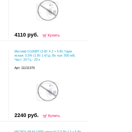
4110 руб.
Купить
Microlab G100BT {3 Вт X 2 + 5 Вт, Гарм
искаж: 0,5% (1 Вт 1 кГц), Вх чув: 500 мВ,
Част: 20 Гц - 20 к
Арт. 11131370
2240 руб.
Купить
MICROLAB M-105R черный {2,5 Вт * 2 + 5 Вт,