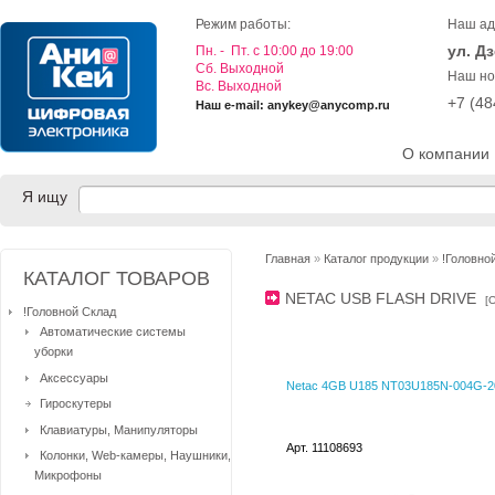
Режим работы:
Наш ад
ул. Д
Пн. - Пт. с 10:00 до 19:00
Cб. Выходной
Наш но
Вс. Выходной
+7 (4
Наш e-mail: anykey@anycomp.ru
О компании
Я ищу
Главная
»
Каталог продукции
»
!Головно
КАТАЛОГ ТОВАРОВ
NETAC USB FLASH DRIVE
[
!Головной Склад
Автоматические системы
уборки
Аксессуары
Netac 4GB U185 NT03U185N-004G-
Гироскутеры
Клавиатуры, Манипуляторы
Арт. 11108693
Колонки, Web-камеры, Наушники,
Микрофоны