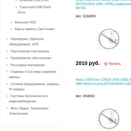
Smartbuy USB Drive
[NT03U182N-128G-32RE], выдвижно
Transcend USB Flash
NETAC
Drive
Арт. 11118453
Внешние HDD
Карты памяти, Card reader
Периферия, Офисное
оборудование, UPS
Портативная электроника
Программное обеспечение
2010 руб.
Купить
Расходные материалы
Серверы и Системы хранения
данных
Netac USB Drive 128GB U505 USB2.0
ABS+Metal housing [NT03U505N-128
Сетевое оборудование, модемы,
IP-камеры
Системы безопасности и
Арт. 1916561
видеонаблюдения
Фото, Видео, Телевизоры,
Электроника