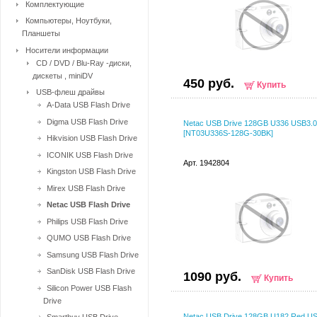
Комплектующие
Компьютеры, Ноутбуки,
Планшеты
Носители информации
CD / DVD / Blu-Ray -диски,
дискеты , miniDV
450 руб.
Купить
USB-флеш драйвы
A-Data USB Flash Drive
Digma USB Flash Drive
Netac USB Drive 128GB U336 USB3.0
[NT03U336S-128G-30BK]
Hikvision USB Flash Drive
ICONIK USB Flash Drive
Арт. 1942804
Kingston USB Flash Drive
Mirex USB Flash Drive
Netac USB Flash Drive
Philips USB Flash Drive
QUMO USB Flash Drive
Samsung USB Flash Drive
SanDisk USB Flash Drive
1090 руб.
Купить
Silicon Power USB Flash
Drive
Netac USB Drive 128GB U182 Red U