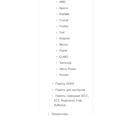
AMD
Apacer
Corsair
Crucial
Foxline
Geil
Kingston
Micron
Patriot
QUMO
Samsung
Silicon Power
Разное
Память DDR5
Память для ноутбуков
Память серверная (ECC,
ECC Registered, Fully
Buffered)
Процессоры