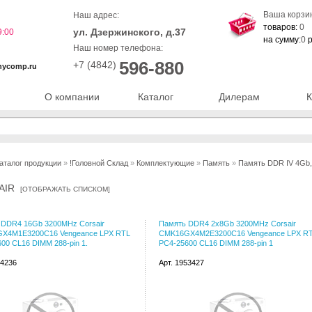
Ваша корзи
Наш адрес:
товаров:
0
ул. Дзержинского, д.37
9:00
на сумму:
0
р
Наш номер телефона:
596-880
+7 (4842)
nycomp.ru
О компании
Каталог
Дилерам
К
аталог продукции
»
!Головной Склад
»
Комплектующие
»
Память
»
Память DDR IV 4Gb,
AIR
[
ОТОБРАЖАТЬ СПИСКОМ
]
 DDR4 16Gb 3200MHz Corsair
Память DDR4 2x8Gb 3200MHz Corsair
X4M1E3200C16 Vengeance LPX RTL
CMK16GX4M2E3200C16 Vengeance LPX R
00 CL16 DIMM 288-pin 1.
PC4-25600 CL16 DIMM 288-pin 1
54236
Арт. 1953427