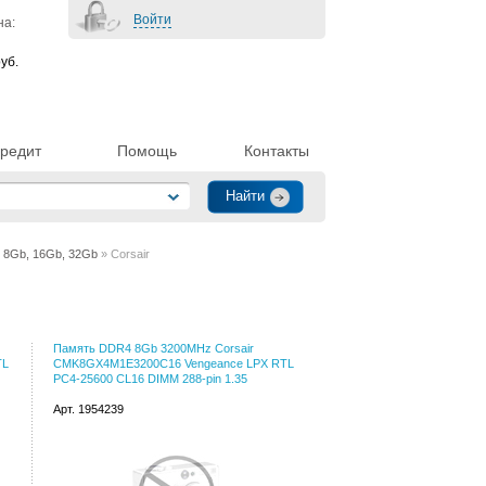
Войти
на:
уб.
редит
Помощь
Контакты
 8Gb, 16Gb, 32Gb
» Corsair
Память DDR4 8Gb 3200MHz Corsair
TL
CMK8GX4M1E3200C16 Vengeance LPX RTL
PC4-25600 CL16 DIMM 288-pin 1.35
Арт. 1954239