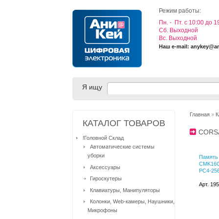
Режим работы:
Пн. - Пт. с 10:00 до 1
Cб. Выходной
Вс. Выходной
Наш e-mail: anykey@a
Я ищу
Главная
»
К
КАТАЛОГ ТОВАРОВ
CORS
!Головной Склад
Автоматические системы
уборки
Память
CMK16G
Аксессуары
PC4-256
Гироскутеры
Арт. 19
Клавиатуры, Манипуляторы
Колонки, Web-камеры, Наушники,
Микрофоны