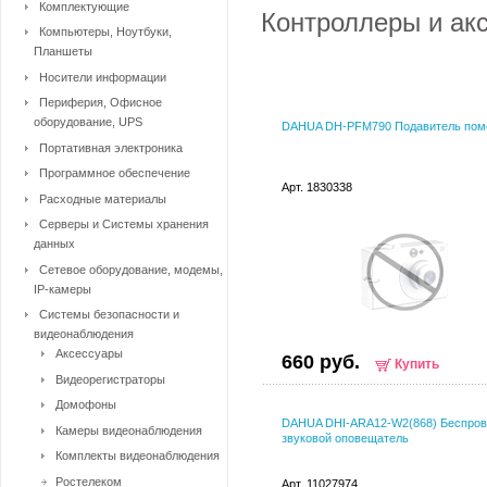
Комплектующие
Контроллеры и акс
Компьютеры, Ноутбуки,
Планшеты
Носители информации
Периферия, Офисное
оборудование, UPS
DAHUA DH-PFM790 Подавитель пом
Портативная электроника
Программное обеспечение
Арт. 1830338
Расходные материалы
Серверы и Системы хранения
данных
Сетевое оборудование, модемы,
IP-камеры
Системы безопасности и
видеонаблюдения
Аксессуары
660 руб.
Купить
Видеорегистраторы
Домофоны
DAHUA DHI-ARA12-W2(868) Беспров
Камеры видеонаблюдения
звуковой оповещатель
Комплекты видеонаблюдения
Ростелеком
Арт. 11027974