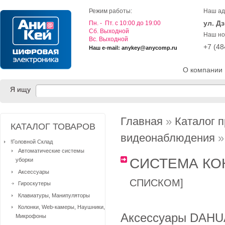
Режим работы:
Наш ад
ул. Д
Пн. - Пт. с 10:00 до 19:00
Cб. Выходной
Наш но
Вс. Выходной
+7 (4
Наш e-mail: anykey@anycomp.ru
О компании
Я ищу
Главная
»
Каталог 
КАТАЛОГ ТОВАРОВ
видеонаблюдения
»
!Головной Склад
Автоматические системы
СИСТЕМА КО
уборки
Аксессуары
СПИСКОМ
]
Гироскутеры
Клавиатуры, Манипуляторы
Колонки, Web-камеры, Наушники,
Аксессуары DAHU
Микрофоны