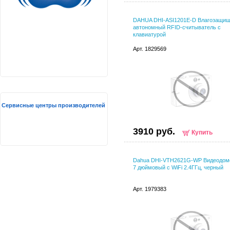
DAHUA DHI-ASI1201E-D Влагозащи
автономный RFID-считыватель с
клавиатурой
Арт. 1829569
Сервисные центры производителей
3910 руб.
Купить
Dahua DHI-VTH2621G-WP Видеодом
7 дюймовый с WiFi 2.4ГГц, черный
Арт. 1979383