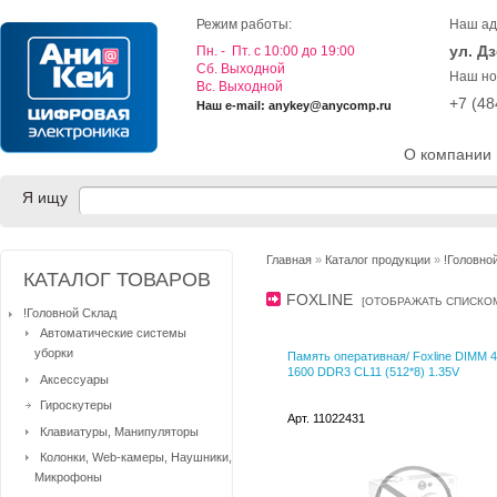
Режим работы:
Наш ад
ул. Д
Пн. - Пт. с 10:00 до 19:00
Cб. Выходной
Наш но
Вс. Выходной
+7 (4
Наш e-mail: anykey@anycomp.ru
О компании
Я ищу
Главная
»
Каталог продукции
»
!Головно
КАТАЛОГ ТОВАРОВ
FOXLINE
[
ОТОБРАЖАТЬ СПИСКО
!Головной Склад
Автоматические системы
уборки
Память оперативная/ Foxline DIMM 
1600 DDR3 CL11 (512*8) 1.35V
Аксессуары
Гироскутеры
Арт. 11022431
Клавиатуры, Манипуляторы
Колонки, Web-камеры, Наушники,
Микрофоны