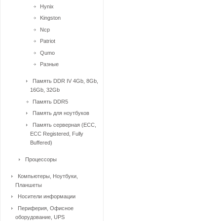
Hynix
Kingston
Ncp
Patriot
Qumo
Разные
Память DDR IV 4Gb, 8Gb,
16Gb, 32Gb
Память DDR5
Память для ноутбуков
Память серверная (ECC,
ECC Registered, Fully
Buffered)
Процессоры
Компьютеры, Ноутбуки,
Планшеты
Носители информации
Периферия, Офисное
оборудование, UPS