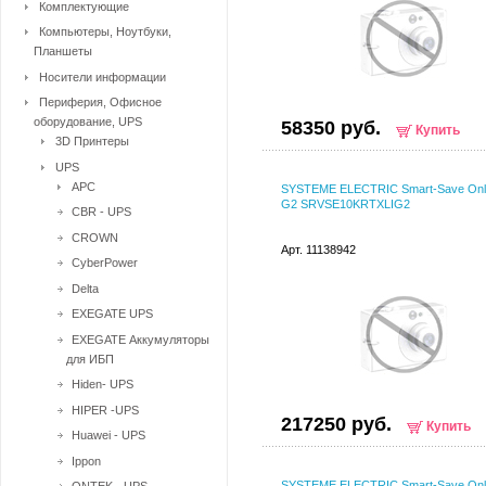
Комплектующие
Компьютеры, Ноутбуки,
Планшеты
Носители информации
Периферия, Офисное
оборудование, UPS
58350 руб.
Купить
3D Принтеры
UPS
APC
SYSTEME ELECTRIC Smart-Save Onl
G2 SRVSE10KRTXLIG2
CBR - UPS
CROWN
Арт. 11138942
CyberPower
Delta
EXEGATE UPS
EXEGATE Аккумуляторы
для ИБП
Hiden- UPS
HIPER -UPS
217250 руб.
Купить
Huawei - UPS
Ippon
SYSTEME ELECTRIC Smart-Save Onl