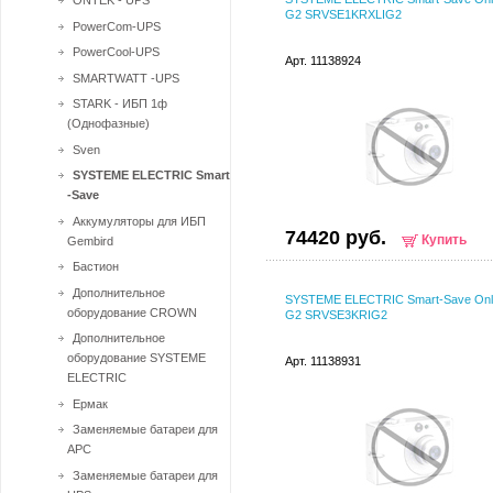
ONTEK - UPS
G2 SRVSE1KRXLIG2
PowerCom-UPS
PowerCool-UPS
Арт. 11138924
SMARTWATT -UPS
STARK - ИБП 1ф
(Однофазные)
Sven
SYSTEME ELECTRIC Smart
-Save
Аккумуляторы для ИБП
74420 руб.
Купить
Gembird
Бастион
Дополнительное
SYSTEME ELECTRIC Smart-Save Onl
оборудование CROWN
G2 SRVSE3KRIG2
Дополнительное
оборудование SYSTEME
Арт. 11138931
ELECTRIC
Ермак
Заменяемые батареи для
APC
Заменяемые батареи для