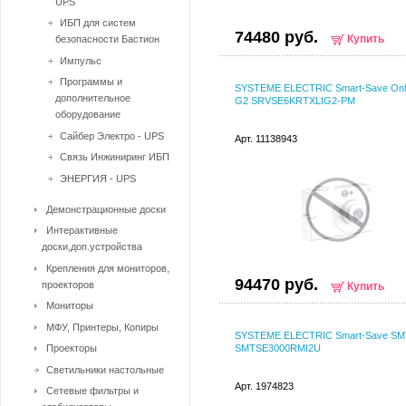
UPS
ИБП для систем
74480 руб.
Купить
безопасности Бастион
Импульс
Программы и
SYSTEME ELECTRIC Smart-Save Onl
дополнительное
G2 SRVSE6KRTXLIG2-PM
оборудование
Сайбер Электро - UPS
Арт. 11138943
Связь Инжиниринг ИБП
ЭНЕРГИЯ - UPS
Демонстрационные доски
Интерактивные
доски,доп.устройства
Крепления для мониторов,
94470 руб.
проекторов
Купить
Мониторы
МФУ, Принтеры, Копиры
SYSTEME ELECTRIC Smart-Save SM
Проекторы
SMTSE3000RMI2U
Светильники настольные
Арт. 1974823
Сетевые фильтры и