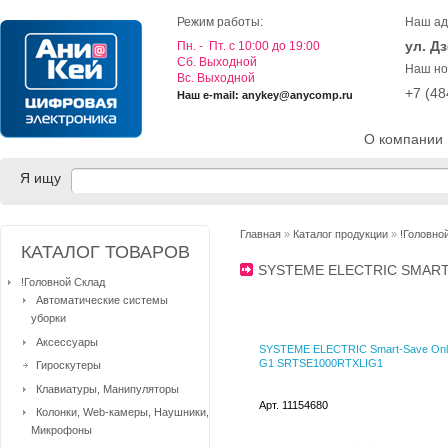
Режим работы:
Наш ад
ул. Д
Пн. - Пт. с 10:00 до 19:00
Cб. Выходной
Наш но
Вс. Выходной
+7 (4
Наш e-mail: anykey@anycomp.ru
О компании
Я ищу
Главная
»
Каталог продукции
»
!Головно
КАТАЛОГ ТОВАРОВ
SYSTEME ELECTRIC SMAR
!Головной Склад
Автоматические системы
уборки
Аксессуары
SYSTEME ELECTRIC Smart-Save Onl
G1 SRTSE1000RTXLIG1
Гироскутеры
Клавиатуры, Манипуляторы
Арт. 11154680
Колонки, Web-камеры, Наушники,
Микрофоны