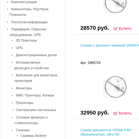
Комплектующие
Компьютеры, Ноутбуки,
Планшеты
Носители информации
28570 руб.
Купить
Периферия, Офисное
оборудование, UPS
3D Принтеры
Сканер c документ-камерой VIISAN 
UPS
Демонстрационные доски
Интерактивные
Арт. 1965724
доски,доп.устройства
Крепления для мониторов,
проекторов
Мониторы
МФУ, Принтеры, Копиры
Проекторы
Светильники настольные
32950 руб.
Купить
Сетевые фильтры и
стабилизаторы
Сканеры
Сканер документов VIISAN P4H
(Визуализатор), Ultra HD
Сканеры Brother