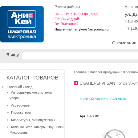
Режим работы:
Наш ад
ул. Д
Пн. - Пт. с 10:00 до 19:00
Cб. Выходной
Наш но
Вс. Выходной
+7 (4
Наш e-mail: anykey@anycomp.ru
О компании
Я ищу
Главная
»
Каталог продукции
»
!Головно
КАТАЛОГ ТОВАРОВ
СКАНЕРЫ VIISAN
[
ОТОБРАЖАТ
!Головной Склад
Автоматические системы
уборки
Книжный сканер VIISAN VK16
Аксессуары
Гироскутеры
Арт. 1997101
Клавиатуры, Манипуляторы
Колонки, Web-камеры, Наушники,
Микрофоны