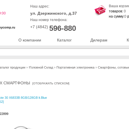
Ваша корзи
Наш адрес:
товаров:
0
ул. Дзержинского, д.37
9:00
на сумму:
0
р
Наш номер телефона:
596-880
+7 (4842)
nycomp.ru
О компании
Каталог
Дилерам
К
аталог продукции
»
!Головной Склад
»
Портативная электроника
»
Смартфоны, сотовые
NIX СМАРТФОНЫ
[
ОТОБРАЖАТЬ СПИСКОМ
]
Note 30 X6833B 8GB/128GB lt.Blue
52]
022899