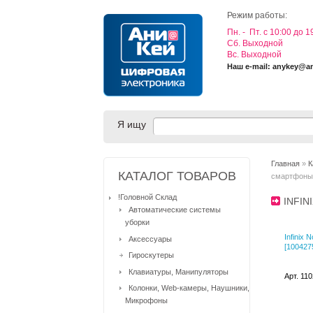
Режим работы:
Пн. - Пт. с 10:00 до 1
Cб. Выходной
Вс. Выходной
Наш e-mail: anykey@a
Я ищу
Главная
»
К
КАТАЛОГ ТОВАРОВ
смартфоны
!Головной Склад
INFI
Автоматические системы
уборки
Infinix 
Аксессуары
[100427
Гироскутеры
Клавиатуры, Манипуляторы
Арт. 11
Колонки, Web-камеры, Наушники,
Микрофоны