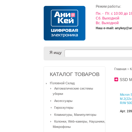
Режим работы:
Пн. - Пт. с 10:00 до 1
Cб. Выходной
Вс. Выходной
Наш e-mail: anykey@a
Я ищу
Главная
»
К
КАТАЛОГ ТОВАРОВ
SSD 
!Головной Склад
Автоматические системы
уборки
Micron 
M.2(22x
Аксессуары
R/W 500
Гироскутеры
Арт. 19
Клавиатуры, Манипуляторы
Колонки, Web-камеры, Наушники,
Микрофоны