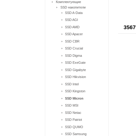
Комплектующие
SSD накопители
SSD A-Data
SSD AGI
3567
SSD AMD
SSD Apacer
SSD CBR
SSD Crucial
SSD Digma
SSD ExeGate
SSD Gigabyte
SSD Hikvision
SSD Intel
SSD Kingston
SSD Micron
SSD MSI
SSD Netac
SSD Patriot
SSD QUMO
SSD Samsung