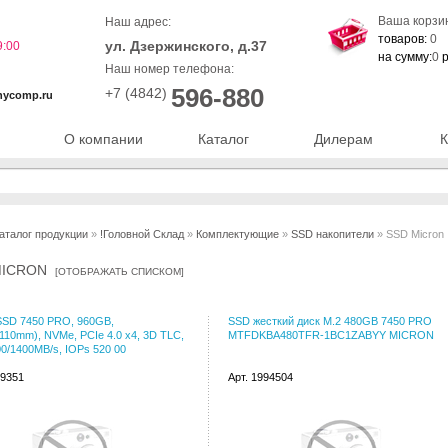
Ваша корзи
Наш адрес:
товаров:
0
ул. Дзержинского, д.37
9:00
на сумму:
0
р
Наш номер телефона:
596-880
+7 (4842)
nycomp.ru
О компании
Каталог
Дилерам
К
аталог продукции
»
!Головной Склад
»
Комплектующие
»
SSD накопители
» SSD Micron
MICRON
[
ОТОБРАЖАТЬ СПИСКОМ
]
SSD 7450 PRO, 960GB,
SSD жесткий диск M.2 480GB 7450 PRO
110mm), NVMe, PCIe 4.0 x4, 3D TLC,
MTFDKBA480TFR-1BC1ZABYY MICRON
0/1400MB/s, IOPs 520 00
99351
Арт. 1994504