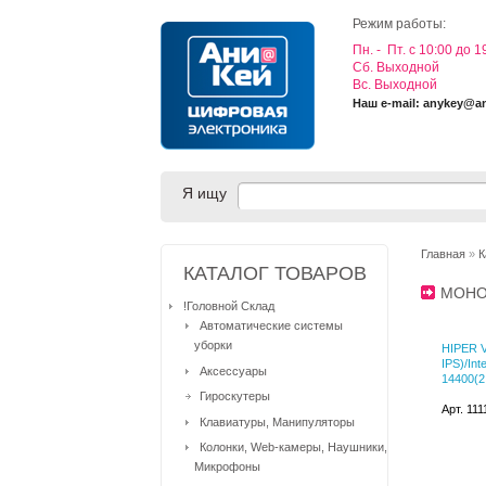
Режим работы:
Пн. - Пт. с 10:00 до 1
Cб. Выходной
Вс. Выходной
Наш e-mail: anykey@a
Я ищу
Главная
»
К
КАТАЛОГ ТОВАРОВ
МОНО
!Головной Склад
Автоматические системы
уборки
HIPER V
IPS)/Inte
Аксессуары
14400(
Гироскутеры
Арт. 11
Клавиатуры, Манипуляторы
Колонки, Web-камеры, Наушники,
Микрофоны