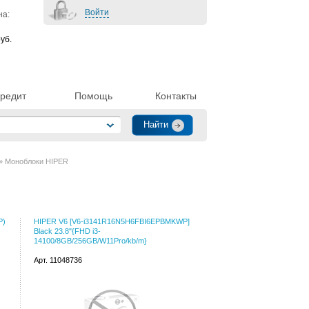
Войти
на:
уб.
редит
Помощь
Контакты
» Моноблоки HIPER
P)
HIPER V6 [V6-i3141R16N5H6FBI6EPBMKWP]
Black 23.8"{FHD i3-
14100/8GB/256GB/W11Pro/kb/m}
Арт. 11048736