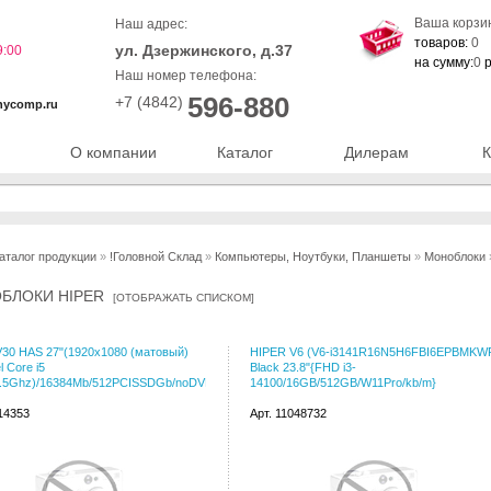
Ваша корзи
Наш адрес:
товаров:
0
ул. Дзержинского, д.37
9:00
на сумму:
0
р
Наш номер телефона:
596-880
+7 (4842)
nycomp.ru
О компании
Каталог
Дилерам
К
аталог продукции
»
!Головной Склад
»
Компьютеры, Ноутбуки, Планшеты
»
Моноблоки
БЛОКИ HIPER
[
ОТОБРАЖАТЬ СПИСКОМ
]
30 HAS 27"(1920x1080 (матовый)
HIPER V6 (V6-i3141R16N5H6FBI6EPBMKW
l Core i5
Black 23.8"{FHD i3-
2.5Ghz)/16384Mb/512PCISSDGb/noDVD/BT
14100/16GB/512GB/W11Pro/kb/m}
114353
Арт. 11048732