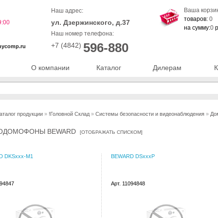
Ваша корзи
Наш адрес:
товаров:
0
ул. Дзержинского, д.37
9:00
на сумму:
0
р
Наш номер телефона:
596-880
+7 (4842)
nycomp.ru
О компании
Каталог
Дилерам
К
аталог продукции
»
!Головной Склад
»
Системы безопасности и видеонаблюдения
»
До
ОДОМОФОНЫ BEWARD
[
ОТОБРАЖАТЬ СПИСКОМ
]
 DKSxxx-M1
BEWARD DSxxxP
094847
Арт. 11094848