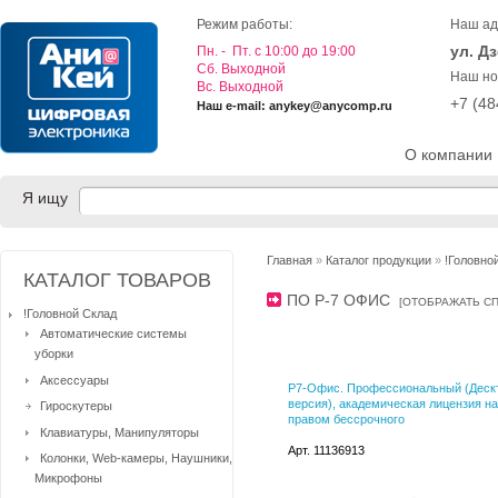
Режим работы:
Наш ад
ул. Д
Пн. - Пт. с 10:00 до 19:00
Cб. Выходной
Наш но
Вс. Выходной
+7 (4
Наш e-mail: anykey@anycomp.ru
О компании
Я ищу
Главная
»
Каталог продукции
»
!Головно
КАТАЛОГ ТОВАРОВ
ПО Р-7 ОФИС
[
ОТОБРАЖАТЬ С
!Головной Склад
Автоматические системы
уборки
Аксессуары
Р7-Офис. Профессиональный (Деск
версия), академическая лицензия на 
Гироскутеры
правом бессрочного
Клавиатуры, Манипуляторы
Арт. 11136913
Колонки, Web-камеры, Наушники,
Микрофоны