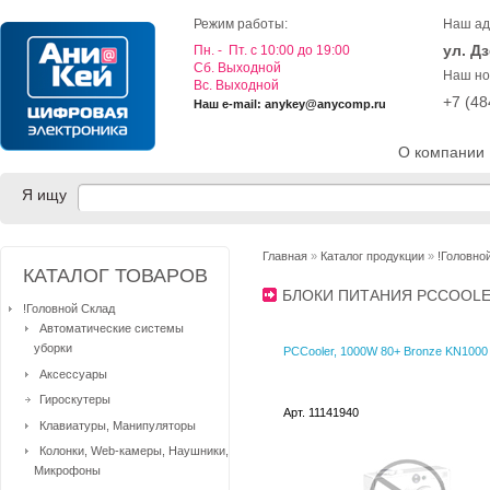
Режим работы:
Наш ад
ул. Д
Пн. - Пт. с 10:00 до 19:00
Cб. Выходной
Наш но
Вс. Выходной
+7 (4
Наш e-mail: anykey@anycomp.ru
О компании
Я ищу
Главная
»
Каталог продукции
»
!Головно
КАТАЛОГ ТОВАРОВ
БЛОКИ ПИТАНИЯ PCCOOL
!Головной Склад
Автоматические системы
уборки
PCCooler, 1000W 80+ Bronze KN1000
Аксессуары
Гироскутеры
Арт. 11141940
Клавиатуры, Манипуляторы
Колонки, Web-камеры, Наушники,
Микрофоны