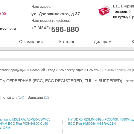
Ваша корзи
Наш адрес:
товаров:
0
ул. Дзержинского, д.37
9:00
на сумму:
0
р
Наш номер телефона:
596-880
+7 (4842)
nycomp.ru
О компании
Каталог
Дилерам
К
аталог продукции
»
!Головной Склад
»
Комплектующие
»
Память
» Память серверная (EC
ТЬ СЕРВЕРНАЯ (ECC, ECC REGISTERED, FULLY BUFFERED)
[
ОТОБ
|
|
Kingston
(14)
Samsung
(18)
amsung M321RAJA0MB0-CWMCJ
HY DDR5 RDIMM 64Gb PC38400, 4800Mhz,
DIMM ECC Reg PC5-44800 CL40
ECC Reg HMCG94MEBRA121N
z OEM