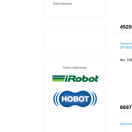
Электроника
4520
Samsun
DR M39
Арт. 19
Наши партнеры
6697
Samsun