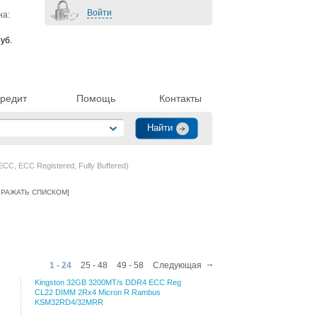
Войти
на:
уб.
редит
Помощь
Контакты
C, ECC Registered, Fully Buffered)
РАЖАТЬ СПИСКОМ
]
1 - 24
25 - 48
49 - 58
Следующая
Kingston 32GB 3200MT/s DDR4 ECC Reg
CL22 DIMM 2Rx4 Micron R Rambus
KSM32RD4/32MRR