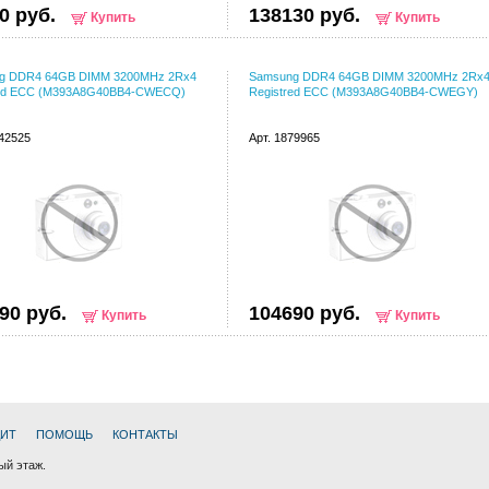
0 руб.
138130 руб.
Купить
Купить
g DDR4 64GB DIMM 3200MHz 2Rx4
Samsung DDR4 64GB DIMM 3200MHz 2Rx
red ECC (M393A8G40BB4-CWECQ)
Registred ECC (M393A8G40BB4-CWEGY)
142525
Арт. 1879965
90 руб.
104690 руб.
Купить
Купить
ДИТ
ПОМОЩЬ
КОНТАКТЫ
ный этаж.