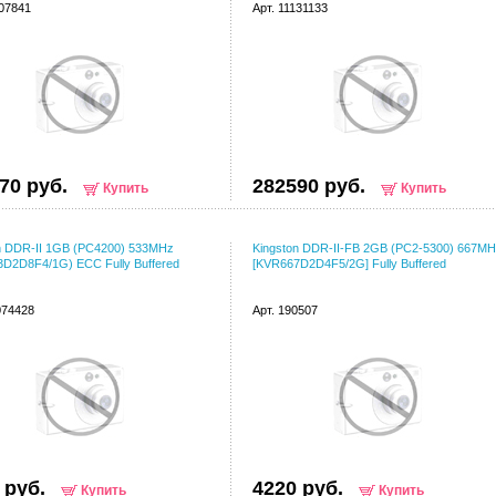
107841
Арт. 11131133
70 руб.
282590 руб.
Купить
Купить
n DDR-II 1GB (PC4200) 533MHz
Kingston DDR-II-FB 2GB (PC2-5300) 667M
D2D8F4/1G) ECC Fully Buffered
[KVR667D2D4F5/2G] Fully Buffered
074428
Арт. 190507
 руб.
4220 руб.
Купить
Купить