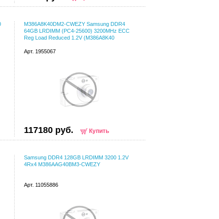
0
M386A8K40DM2-CWEZY Samsung DDR4
64GB LRDIMM (PC4-25600) 3200MHz ECC
Reg Load Reduced 1.2V (M386A8K40
Арт. 1955067
117180 руб.
Купить
Samsung DDR4 128GB LRDIMM 3200 1.2V
4Rx4 M386AAG40BM3-CWEZY
Арт. 11055886