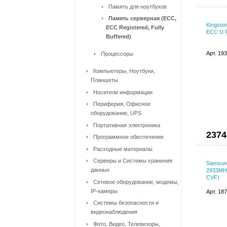
Память для ноутбуков
Память серверная (ECC,
Kingst
ECC Registered, Fully
ECC U 
Buffered)
Арт. 19
Процессоры
Компьютеры, Ноутбуки,
Планшеты
Носители информации
Периферия, Офисное
оборудование, UPS
Портативная электроника
2374
Программное обеспечение
Расходные материалы
Серверы и Системы хранения
Samsun
данных
2933MH
CVF)
Сетевое оборудование, модемы,
IP-камеры
Арт. 18
Системы безопасности и
видеонаблюдения
Фото, Видео, Телевизоры,