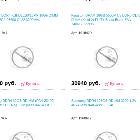
on DDR4 KSM32ES8/16MF 16Gb DIMM
Kingston DRAM 16GB 5600MT/s DDR5 CL4
PC4-25600 CL22 3200MHz
DIMM (Kit of 2) FURY Beast Black EAN:
740617325935
31941
Арт. 1918420
0 руб.
30940 руб.
Купить
Купить
g DDR4 32GB RDIMM (PC4-23400)
Samsung DDR4 128GB RDIMM 3200 1.2V
z ECC Reg 1.2V (M393A4K40DB2-
4Rx4 M393AAG40M32-CAE
77437
Арт. 1960617