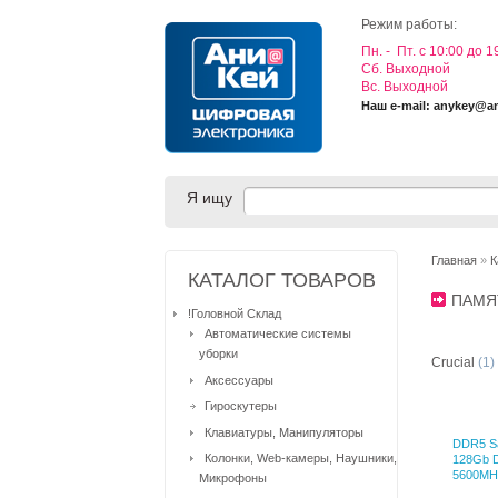
Режим работы:
Пн. - Пт. с 10:00 до 1
Cб. Выходной
Вс. Выходной
Наш e-mail: anykey@a
Я ищу
Главная
»
К
КАТАЛОГ ТОВАРОВ
ПАМЯ
!Головной Склад
Автоматические системы
уборки
Crucial
(1)
Аксессуары
Гироскутеры
Клавиатуры, Манипуляторы
DDR5 S
Колонки, Web-камеры, Наушники,
128Gb 
5600MH
Микрофоны