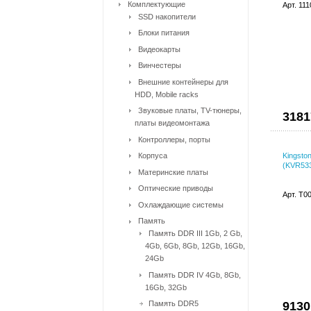
Комплектующие
Арт. 11
SSD накопители
Блоки питания
Видеокарты
Винчестеры
Внешние контейнеры для
HDD, Mobile racks
Звуковые платы, TV-тюнеры,
3181
платы видеомонтажа
Контроллеры, порты
Корпуса
Kingsto
(KVR533
Материнские платы
Оптические приводы
Арт. T0
Охлаждающие системы
Память
Память DDR III 1Gb, 2 Gb,
4Gb, 6Gb, 8Gb, 12Gb, 16Gb,
24Gb
Память DDR IV 4Gb, 8Gb,
16Gb, 32Gb
Память DDR5
9130