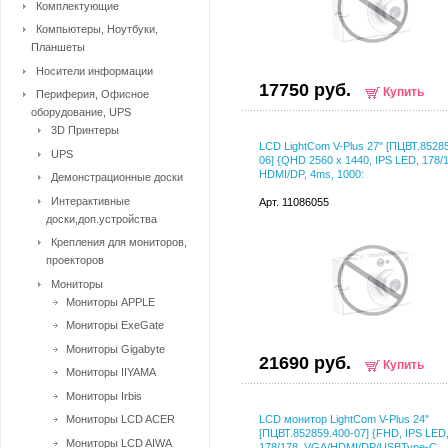
Комплектующие
Компьютеры, Ноутбуки,
Планшеты
Носители информации
17750 руб.
Купить
Периферия, Офисное
оборудование, UPS
3D Принтеры
LCD LightCom V-Plus 27" [ПЦВТ.8528
UPS
06] {QHD 2560 x 1440, IPS LED, 178/
HDMI/DP, 4ms, 1000:
Демонстрационные доски
Интерактивные
Арт. 11086055
доски,доп.устройства
Крепления для мониторов,
проекторов
Мониторы
Мониторы APPLE
Мониторы ExeGate
Мониторы Gigabyte
21690 руб.
Купить
Мониторы IIYAMA
Мониторы Irbis
Мониторы LCD ACER
LCD монитор LightCom V-Plus 24"
[ПЦВТ.852859.400-07] {FHD, IPS LED
Мониторы LCD AIWA
178/178, VGA/HDMI/DP/USBType-C,