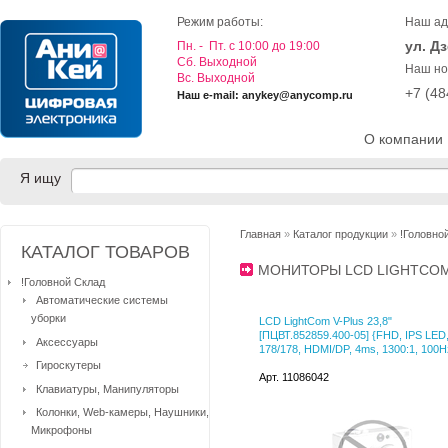
Режим работы:
Наш ад
ул. Д
Пн. - Пт. с 10:00 до 19:00
Cб. Выходной
Наш но
Вс. Выходной
+7 (4
Наш e-mail: anykey@anycomp.ru
О компании
Я ищу
Главная
»
Каталог продукции
»
!Головно
КАТАЛОГ ТОВАРОВ
МОНИТОРЫ LCD LIGHTC
!Головной Склад
Автоматические системы
уборки
LCD LightCom V-Plus 23,8"
[ПЦВТ.852859.400-05] {FHD, IPS LED
Аксессуары
178/178, HDMI/DP, 4ms, 1300:1, 100H
Гироскутеры
Арт. 11086042
Клавиатуры, Манипуляторы
Колонки, Web-камеры, Наушники,
Микрофоны