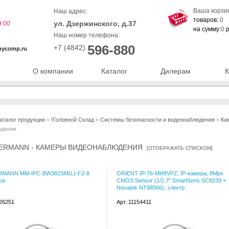
Ваша корзи
Наш адрес:
товаров:
0
ул. Дзержинского, д.37
9:00
на сумму:
0
р
Наш номер телефона:
596-880
+7 (4842)
nycomp.ru
О компании
Каталог
Дилерам
К
аталог продукции
»
!Головной Склад
»
Системы безопасности и видеонаблюдения
»
Ка
юдения
ERMANN - КАМЕРЫ ВИДЕОНАБЛЮДЕНИЯ
[
ОТОБРАЖАТЬ СПИСКОМ
]
MANN MM-IPC-BW382SM(L)-F2-8
ORIENT IP-76-MH8VPZ, IP-камера, 8Mpx
ра
CMOS Sensor (1/2.7" SmartSens SC8239 +
Novatek NT98566), электр
126251
Арт. 11154411