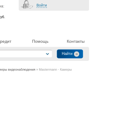
Войти
на:
уб.
редит
Помощь
Контакты
меры видеонаблюдения
» Mastermann - Камеры