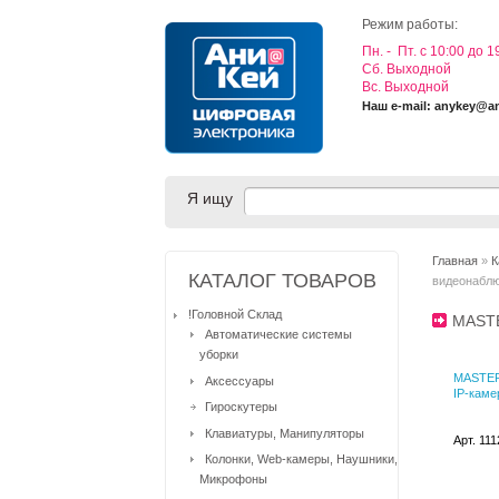
Режим работы:
Пн. - Пт. с 10:00 до 1
Cб. Выходной
Вс. Выходной
Наш e-mail: anykey@a
Я ищу
Главная
»
К
КАТАЛОГ ТОВАРОВ
видеонабл
!Головной Склад
MAST
Автоматические системы
уборки
MASTER
Аксессуары
IP-каме
Гироскутеры
Клавиатуры, Манипуляторы
Арт. 11
Колонки, Web-камеры, Наушники,
Микрофоны