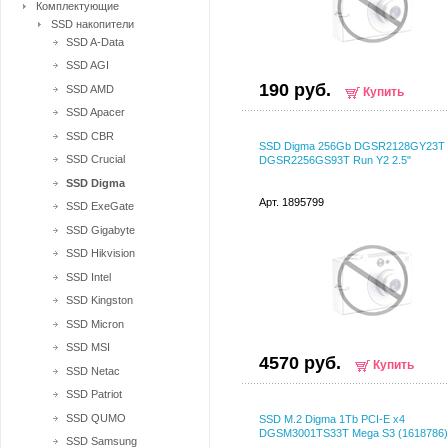
Комплектующие
SSD накопители
SSD A-Data
SSD AGI
190 руб.
SSD AMD
Купить
SSD Apacer
SSD CBR
SSD Digma 256Gb DGSR2128GY23T S
SSD Crucial
DGSR2256GS93T Run Y2 2.5"
SSD Digma
Арт. 1895799
SSD ExeGate
SSD Gigabyte
SSD Hikvision
SSD Intel
SSD Kingston
SSD Micron
SSD MSI
4570 руб.
Купить
SSD Netac
SSD Patriot
SSD QUMO
SSD M.2 Digma 1Tb PCI-E x4
DGSM3001TS33T Mega S3 (1618786)
SSD Samsung