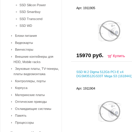
SSD Silicon Power
Арт. 1911905
SSD Smartbuy
SSD Transcend
SSD WD
Блоки питания
Видеокарты
Винчестеры
15970 руб.
Купить
Внешние контейнеры для
HDD, Mobile racks
Звуковые платы, TV-тюнеры,
SSD M.2 Digma 512Gb PCI-E x4
платы видеомонтажа
DGSM3512GS33T Mega S3 (1618441
Контроллеры, порты
Корпуса
Арт. 1911904
Материнские платы
Оптические приводы
Охлаждающие системы
Память
Процессоры