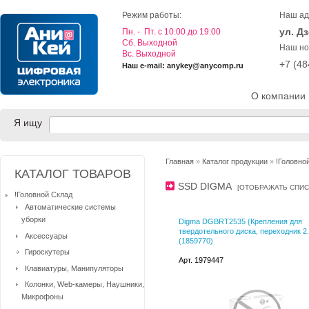
Режим работы:
Наш ад
ул. Д
Пн. - Пт. с 10:00 до 19:00
Cб. Выходной
Наш но
Вс. Выходной
+7 (4
Наш e-mail: anykey@anycomp.ru
О компании
Я ищу
Главная
»
Каталог продукции
»
!Головно
КАТАЛОГ ТОВАРОВ
SSD DIGMA
[
ОТОБРАЖАТЬ СПИ
!Головной Склад
Автоматические системы
уборки
Digma DGBRT2535 {Крепления для
твердотельного диска, переходник 2.
Аксессуары
(1859770)
Гироскутеры
Арт. 1979447
Клавиатуры, Манипуляторы
Колонки, Web-камеры, Наушники,
Микрофоны