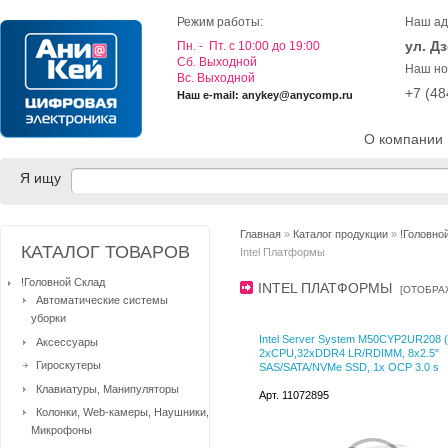
Режим работы:
Наш ад
ул. Д
Пн. - Пт. с 10:00 до 19:00
Cб. Выходной
Наш но
Вс. Выходной
+7 (4
Наш e-mail: anykey@anycomp.ru
О компании
Я ищу
Главная
»
Каталог продукции
»
!Головно
КАТАЛОГ ТОВАРОВ
Intel Платформы
!Головной Склад
INTEL ПЛАТФОРМЫ
[
ОТОБРА
Автоматические системы
уборки
Intel Server System M50CYP2UR208 
Аксессуары
2xCPU,32xDDR4 LR/RDIMM, 8x2.5"
Гироскутеры
SAS/SATA/NVMe SSD, 1x OCP 3.0 s
Клавиатуры, Манипуляторы
Арт. 11072895
Колонки, Web-камеры, Наушники,
Микрофоны