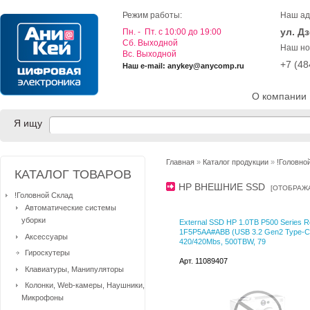
Режим работы:
Наш ад
ул. Д
Пн. - Пт. с 10:00 до 19:00
Cб. Выходной
Наш но
Вс. Выходной
+7 (4
Наш e-mail: anykey@anycomp.ru
О компании
Я ищу
Главная
»
Каталог продукции
»
!Головно
КАТАЛОГ ТОВАРОВ
HP ВНЕШНИЕ SSD
[
ОТОБРАЖ
!Головной Склад
Автоматические системы
уборки
External SSD HP 1.0TB P500 Series 
1F5P5AA#ABB (USB 3.2 Gen2 Type-C,
Аксессуары
420/420Mbs, 500TBW, 79
Гироскутеры
Арт. 11089407
Клавиатуры, Манипуляторы
Колонки, Web-камеры, Наушники,
Микрофоны