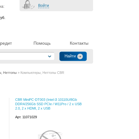
Войти
на:
уб.
редит
Помощь
Контакты
, Неттопы
» Компьютеры, Неттопы CBR
CBR MiniPC-DT003 (Intel i3 10110U/8Gb
DDR4/256Gb SSD PCIe / W11Pro / 2 х USB
2.0, 2 х HDMI, 2 х USB
Арт. 11071029