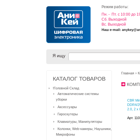
Режим работы:
Пн. - Пт. с 10:00 до 1
Cб. Выходной
Вс. Выходной
Наш e-mail: anykey@a
Я ищу
Главная
»
К
КАТАЛОГ ТОВАРОВ
КОМП
!Головной Склад
Автоматические системы
уборки
CBR Min
DDR4/25
Аксессуары
2.0, 2 
Гироскутеры
Арт. 11
Клавиатуры, Манипуляторы
Колонки, Web-камеры, Наушники,
Микрофоны