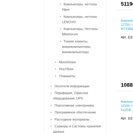
5119
Компьютеры, неттопы
Hiper
Компьютеры, неттопы
Компьют
LENOVO
12700 /
Компьютеры, Неттопы
RTX306
Minisforum
Арт. 11
Тонкие клиенты,
микрокомпьютеры,
миникомпьютеры
Моноблоки
Ноутбуки
Планшеты
1088
Носители информации
Периферия, Офисное
оборудование, UPS
Компьют
Портативная электроника
12100 /
512GB
Программное обеспечение
Арт. 11
Расходные материалы
Серверы и Системы хранения
данных