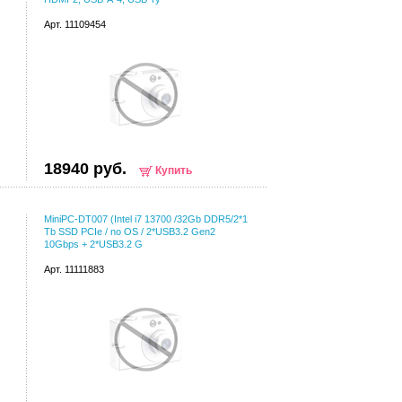
Арт. 11109454
18940 руб.
Купить
MiniPC-DT007 (Intel i7 13700 /32Gb DDR5/2*1
Tb SSD PCIe / no OS / 2*USB3.2 Gen2
10Gbps + 2*USB3.2 G
Арт. 11111883