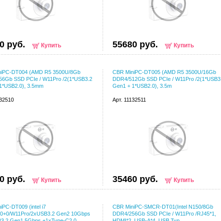
0 руб.
55680 руб.
Купить
Купить
niPC-DT004 (AMD R5 3500U/8Gb
CBR MiniPC-DT005 (AMD R5 3500U/16Gb
6Gb SSD PCIe / W11Pro /2(1*USB3.2
DDR4/512Gb SSD PCIe / W11Pro /2(1*USB3
1*USB2.0), 3.5mm
Gen1 + 1*USB2.0), 3.5m
132510
Арт. 11132511
0 руб.
35460 руб.
Купить
Купить
iPC-DT009 (intel i7
CBR MiniPC-SMCR-DT01(Intel N150/8Gb
/0+0/W11Pro/2xUSB3.2 Gen2 10Gbps
DDR4/256Gb SSD PCIe / W11Pro /RJ45*1,
3.2 Gen1 5Gbps +1xType-C2.0
HDMI*2, USB-A*4, USB Typ