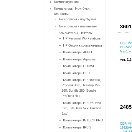
Комплектующие
Компьютеры, Ноутбуки,
Планшеты
Аксессуары к ноутбукам
3601
Аксессуары к планшетам
Компьютеры, Неттопы
HP Personal Workstations
CBR Mi
HP Опции к компьютерам
DDR4/25
Gen1 + 
Компьютеры APPLE
Компьютеры Aquarius
Арт. 11
Компьютеры CHUWI
Компьютеры DELL
Компьютеры HP 280/450,
Prodesk 4xx, Desktop Mini
260, Bundle 280, Bundle
ProDesk 4xx
Компьютеры HP ProDesk
2485
6xx, EliteDesk 5xx, Pavilion
5xx'
Компьютеры INTECH PRO
CBR Min
Компьютеры IRBIS
13620H
+ 2xUSB