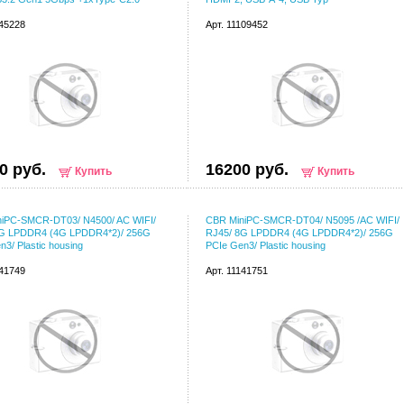
145228
Арт. 11109452
0 руб.
16200 руб.
Купить
Купить
iPC-SMCR-DT03/ N4500/ AC WIFI/
CBR MiniPC-SMCR-DT04/ N5095 /AC WIFI/
8G LPDDR4 (4G LPDDR4*2)/ 256G
RJ45/ 8G LPDDR4 (4G LPDDR4*2)/ 256G
3/ Plastic housing
PCIe Gen3/ Plastic housing
141749
Арт. 11141751