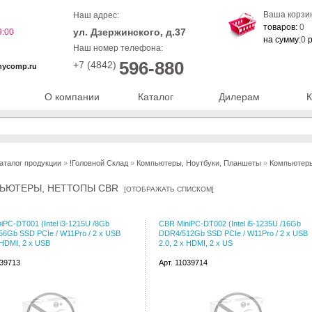
Ваша корзи
Наш адрес:
товаров:
0
ул. Дзержинского, д.37
9:00
на сумму:
0
р
Наш номер телефона:
596-880
+7 (4842)
nycomp.ru
О компании
Каталог
Дилерам
К
аталог продукции
»
!Головной Склад
»
Компьютеры, Ноутбуки, Планшеты
»
Компьютеры
ЬЮТЕРЫ, НЕТТОПЫ CBR
[
ОТОБРАЖАТЬ СПИСКОМ
]
iPC-DT001 (Intel i3-1215U /8Gb
CBR MiniPC-DT002 (Intel i5-1235U /16Gb
6Gb SSD PCIe / W11Pro / 2 х USB
DDR4/512Gb SSD PCIe / W11Pro / 2 х USB
х HDMI, 2 х USB
2.0, 2 х HDMI, 2 х US
039713
Арт. 11039714