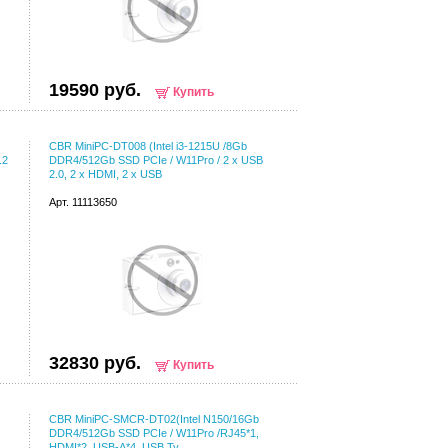
19590 руб.
Купить
CBR MiniPC-DT008 (Intel i3-1215U /8Gb
.2
DDR4/512Gb SSD PCIe / W11Pro / 2 х USB
2.0, 2 х HDMI, 2 х USB
Арт. 11113650
32830 руб.
Купить
CBR MiniPC-SMCR-DT02(Intel N150/16Gb
DDR4/512Gb SSD PCIe / W11Pro /RJ45*1,
HDMI*2, USB-A*4, USB Ty