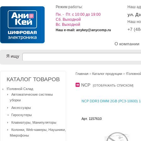
Режим работы:
Наш ад
ул. Д
Пн. - Пт. с 10:00 до 19:00
Cб. Выходной
Наш но
Вс. Выходной
+7 (4
Наш e-mail: anykey@anycomp.ru
О компании
Я ищу
Главная
»
Каталог продукции
»
!Головно
КАТАЛОГ ТОВАРОВ
NCP
[
ОТОБРАЖАТЬ СПИСКОМ
]
!Головной Склад
Автоматические системы
уборки
NCP DDR3 DIMM 2GB (PC3-10600) 
Аксессуары
Гироскутеры
Арт. 1157610
Клавиатуры, Манипуляторы
Колонки, Web-камеры, Наушники,
Микрофоны