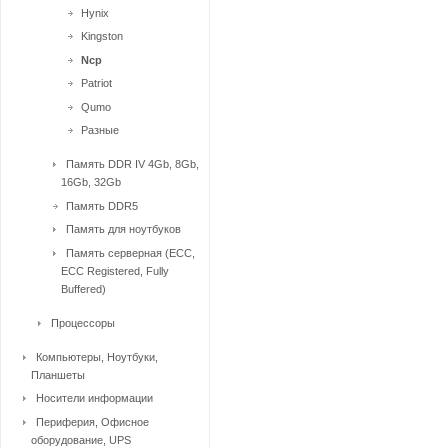
Hynix
Kingston
Ncp
Patriot
Qumo
Разные
Память DDR IV 4Gb, 8Gb,
16Gb, 32Gb
Память DDR5
Память для ноутбуков
Память серверная (ECC,
ECC Registered, Fully
Buffered)
Процессоры
Компьютеры, Ноутбуки,
Планшеты
Носители информации
Периферия, Офисное
оборудование, UPS