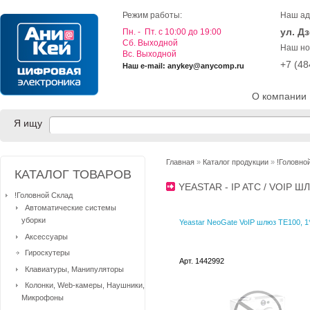
Режим работы:
Наш ад
ул. Д
Пн. - Пт. с 10:00 до 19:00
Cб. Выходной
Наш но
Вс. Выходной
+7 (4
Наш e-mail: anykey@anycomp.ru
О компании
Я ищу
Главная
»
Каталог продукции
»
!Головно
КАТАЛОГ ТОВАРОВ
YEASTAR - IP ATC / VOIP
!Головной Склад
Автоматические системы
уборки
Yeastar NeoGate VoIP шлюз TE100, 1
Аксессуары
Гироскутеры
Арт. 1442992
Клавиатуры, Манипуляторы
Колонки, Web-камеры, Наушники,
Микрофоны