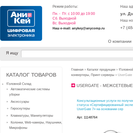
Режим работы:
Наш ад
ул. Д
Пн. - Пт. с 10:00 до 19:00
Cб. Выходной
Наш но
Вс. Выходной
+7 (4
Наш e-mail: anykey@anycomp.ru
О компании
Я ищу
Главная
»
Каталог продукции
»
!Головно
КАТАЛОГ ТОВАРОВ
конвертеры, Принт-серверы
» UserGate
!Головной Склад
USERGATE - МЕЖСЕТЕВЫ
Автоматические системы
уборки
Консультационные услуги по получ
Аксессуары
статуса «Сертифицированный экспе
Гироскутеры
UserGate 7» на основании сер
Клавиатуры, Манипуляторы
Арт. 11148764
Колонки, Web-камеры, Наушники,
Микрофоны