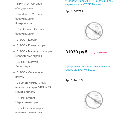
"Соболь". Версия 4, PCIe без ФДСЧ, 
BEWARD - Сетевое
сертификат ФСТЭК России
оборудование
Арт. 11005773
Broadcom - Сетевое
оборудование,
Контроллеры
Check Point - Сетевое
оборудование
CISCO - Кабели
CISCO - Коммутаторы
31030 руб.
CISCO - Маршрутизатиоры,
Купить
Межсетевые экраны
CISCO - Модули,
Программно-аппаратный комплекс
Аксессуары
UserGate NGFW Е1010
CISCO - Сервисные
пакеты
Арт. 11148759
Cisco SB Коммутаторы,
шлюзы, роутеры, VPN, NAS,
Принт-серверы
D-Link Internet
Маршрутизаторы
D-Link Беспроводное
оборудование и USB