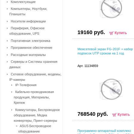
Комплектующие
Компьютеры, Ноутбуки,
Планшеты
Носители информации
Периферия, Офисное
19160 руб.
Купить
оборудование, UPS
Портативная электроника
Программное обеспечение
Межсетевой экран FG-201F + набор
подписок UTP сроком на 1 год
Расходные материалы
Серверы и Системы хранения
Арт. 11134859
данных
Сетевое оборудование, модемы,
IP-камеры
IP-Телефония
Кабельно-проводниковая
продукция, Материалы,
Крепеж
Коммутаторы, Беспроводное
768540 руб.
Купить
оборудование, Медиа
конвертеры, Принт-серверы
ASUS Беспроводное
Программно-аппаратный комплекс
оборудование