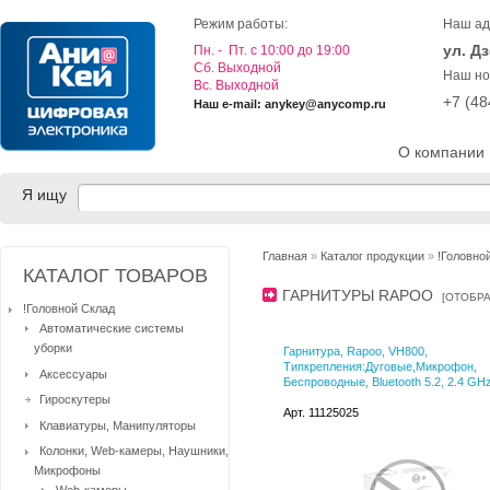
Режим работы:
Наш ад
ул. Д
Пн. - Пт. с 10:00 до 19:00
Cб. Выходной
Наш но
Вс. Выходной
+7 (4
Наш e-mail: anykey@anycomp.ru
О компании
Я ищу
Главная
»
Каталог продукции
»
!Головно
КАТАЛОГ ТОВАРОВ
ГАРНИТУРЫ RAPOO
[
ОТОБРА
!Головной Склад
Автоматические системы
уборки
Гарнитура, Rapoo, VH800,
Типкрепления:Дуговые,Микрофон,
Аксессуары
Беспроводные, Bluetooth 5.2, 2.4 GH
Гироскутеры
Арт. 11125025
Клавиатуры, Манипуляторы
Колонки, Web-камеры, Наушники,
Микрофоны