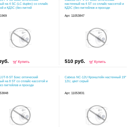
ый на 4 SC (LC duplex) со сплайс
настенный на 4 ST со сплайс-кассетой и
ой и КДЗС (без пигтей
КДЗС (без пигтейлов и проходн
41969
Арт. 11053847
руб.
510 руб.
Купить
Купить
JJT-8-ST Бокс оптический
Cabeus NC-12U Кронштейн настенный 19"
ый на 8 ST со сплайс-кассетой и
12U, цвет серый
ез пигтейлов и проходн
053848
Арт. 11053831