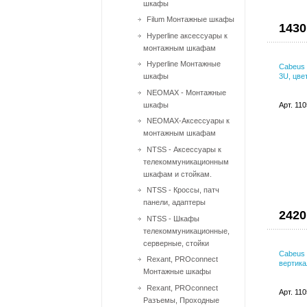
шкафы
Filum Монтажные шкафы
1430
Hyperline аксессуары к
монтажным шкафам
Hyperline Монтажные
Cabeus
шкафы
3U, цве
NEOMAX - Монтажные
шкафы
Арт. 11
NEOMAX-Аксессуары к
монтажным шкафам
NTSS - Аксессуары к
телекоммуникационным
шкафам и стойкам.
NTSS - Кроссы, патч
панели, адаптеры
2420
NTSS - Шкафы
телекоммуникационные,
серверные, стойки
Cabeus
Rexant, PROconnect
вертика
Монтажные шкафы
Rexant, PROconnect
Арт. 11
Разъемы, Проходные