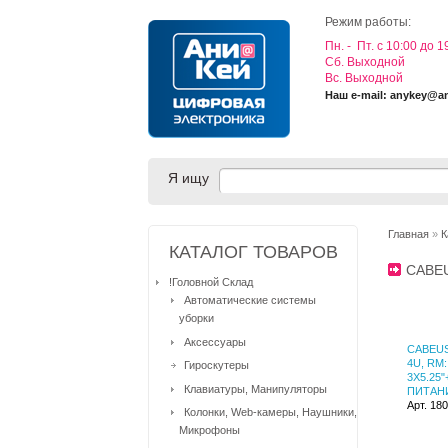
Режим работы:
Пн. - Пт. с 10:00 до 1
Cб. Выходной
Вс. Выходной
Наш e-mail: anykey@a
Я ищу
Главная
»
К
КАТАЛОГ ТОВАРОВ
CABE
!Головной Склад
Автоматические системы
уборки
Аксессуары
CABEUS
4U, RM:
Гироскутеры
3X5.25"
Клавиатуры, Манипуляторы
ПИТАН
Арт. 18
Колонки, Web-камеры, Наушники,
Микрофоны