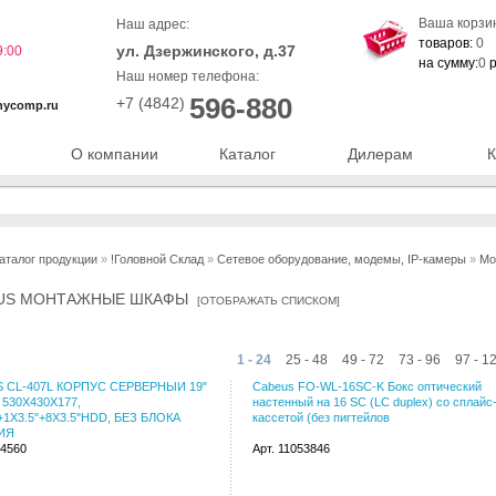
Ваша корзи
Наш адрес:
товаров:
0
ул. Дзержинского, д.37
9:00
на сумму:
0
р
Наш номер телефона:
596-880
+7 (4842)
nycomp.ru
О компании
Каталог
Дилерам
К
аталог продукции
»
!Головной Склад
»
Сетевое оборудование, модемы, IP-камеры
»
Мо
US МОНТАЖНЫЕ ШКАФЫ
[
ОТОБРАЖАТЬ СПИСКОМ
]
1 - 24
25 - 48
49 - 72
73 - 96
97 - 1
 CL-407L КОРПУС СЕРВЕРНЫЙ 19"
Cabeus FO-WL-16SC-K Бокс оптический
 530X430X177,
настенный на 16 SC (LC duplex) со сплайс
+1X3.5"+8X3.5"HDD, БЕЗ БЛОКА
кассетой (без пигтейлов
ИЯ
04560
Арт. 11053846