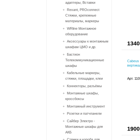
адаптеры, Вставки
Rexant, PROconnect
Стяжки, крепежные
материалы, маркеры
WRline Монтажное
оборудование
Аксессуары к монтажным
1340
шкафам ЦМО и др.
Бастион
Телекоммуникационные
Cabeus
вертика
шкафы
Кабельные маркеры,
стяжки, площадки, клеи
Арт. 11
Коннекторы, разъёмы
Монтажные шкафы,
кроссбоксы
Монтажный инcтрумент
Розетки и патчпанели
Сайбер Электро -
Монтажные шкафы для
1900
АКБ
Стяжки и короба для