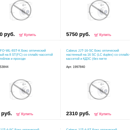
0 руб.
5750 руб.
Купить
Купить
FO-WL-8ST-K Бокс оптический
Cabeus JJT-16-SC Бокс оптический
ый на 8 ST(FC) со сплайс-кассетой
настенный на 16 SC (LC duplex) со сплайс
гтейлов и проходн
кассетой и КДЗС (без пигте
053844
Арт. 1997840
 руб.
2310 руб.
Купить
Купить
JJT-4-SC Бокс оптический
Cabeus JJT-4-ST Бокс оптический