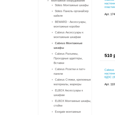
Монтажное оборудование
настенн
5bites Монтажные шкафы
пластин
5bites Панель-органайзер
Арт. 17
кабеля
BEWARD - Аксессуары,
монтажные коробки
Cabeus Аксессуары к
монтажным шкафам
Cabeus Монтажные
шкафы
Cabeus Разъемы,
510 
Проходные адаптеры,
Вставки
Cabeus Розетки и патч-
Cabeus 
настенн
панели
КДЗС (б
Cabeus Стяжки, крепежные
материалы, маркеры
Арт. 11
ELBOX Аксессуары к
шкафам
ELBOX Монтажные шкафы,
стойки
Exegate монтажные