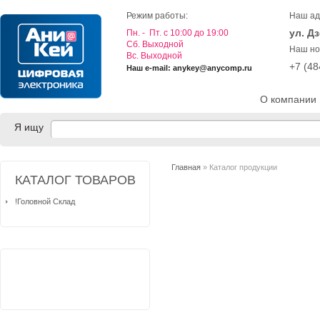
Режим работы:
Наш ад
ул. Д
Пн. - Пт. с 10:00 до 19:00
Cб. Выходной
Наш но
Вс. Выходной
+7 (4
Наш e-mail: anykey@anycomp.ru
О компании
Я ищу
Главная
» Каталог продукции
КАТАЛОГ ТОВАРОВ
!Головной Склад