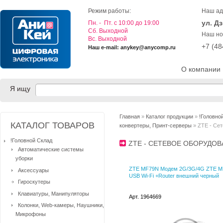
Режим работы:
Наш ад
ул. Д
Пн. - Пт. с 10:00 до 19:00
Cб. Выходной
Наш но
Вс. Выходной
+7 (4
Наш e-mail: anykey@anycomp.ru
О компании
Я ищу
Главная
»
Каталог продукции
»
!Головно
КАТАЛОГ ТОВАРОВ
конвертеры, Принт-серверы
» ZTE - Се
!Головной Склад
ZTE - СЕТЕВОЕ ОБОРУДО
Автоматические системы
уборки
ZTE MF79N Модем 2G/3G/4G ZTE M
Аксессуары
USB Wi-Fi +Router внешний черный
Гироскутеры
Клавиатуры, Манипуляторы
Арт. 1964669
Колонки, Web-камеры, Наушники,
Микрофоны