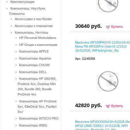
Комплектующие
Компьютеры, Ноутбуки,
Планшеты
Аксессуары к ноутбукам
30640 руб.
Аксессуары к планшетам
Купить
Компьютеры, Неттопы
HP Personal Workstations
Blackview MP100PRO/I3-1215U/16+
HP Опции к компьютерам
Мини ПК MP100Pro (Intel I3-1215U)
16+512GB, WIFIa/b/g/n/ac, Blu
Компьютеры APPLE
Компьютеры Aquarius
Арт. 11146356
Компьютеры CHUWI
Компьютеры DELL
Компьютеры HP 280/450,
Prodesk 4xx, Desktop Mini
260, Bundle 280, Bundle
ProDesk 4xx
Компьютеры HP ProDesk
42820 руб.
Купить
6xx, EliteDesk 5xx, Pavilion
5xx'
Компьютеры INTECH PRO
Blackview MP20/3300U/16+512GB Ми
Компьютеры IRBIS
MP20 (AMD 3300U) 16+512GB, WIFI
a/b/g/n/ac, Bluetooth 4.2, Win