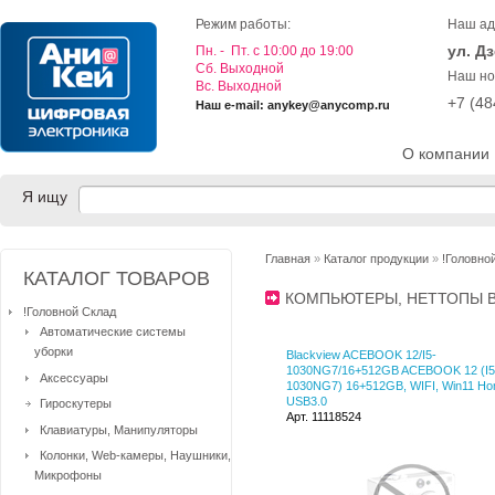
Режим работы:
Наш ад
ул. Д
Пн. - Пт. с 10:00 до 19:00
Cб. Выходной
Наш но
Вс. Выходной
+7 (4
Наш e-mail: anykey@anycomp.ru
О компании
Я ищу
Главная
»
Каталог продукции
»
!Головно
КАТАЛОГ ТОВАРОВ
КОМПЬЮТЕРЫ, НЕТТОПЫ 
!Головной Склад
Автоматические системы
уборки
Blackview ACEBOOK 12/I5-
1030NG7/16+512GB ACEBOOK 12 (I5
Аксессуары
1030NG7) 16+512GB, WIFI, Win11 Ho
USB3.0
Гироскутеры
Арт. 11118524
Клавиатуры, Манипуляторы
Колонки, Web-камеры, Наушники,
Микрофоны