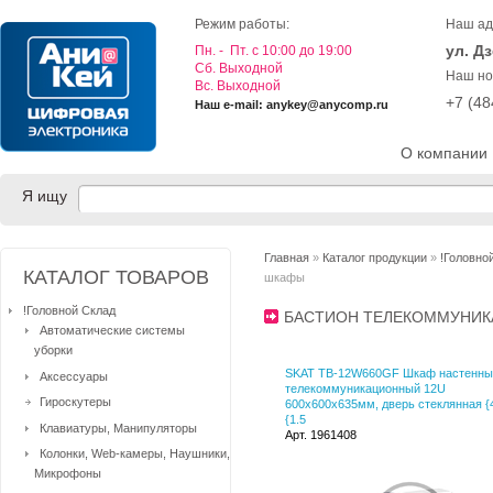
Режим работы:
Наш ад
ул. Д
Пн. - Пт. с 10:00 до 19:00
Cб. Выходной
Наш но
Вс. Выходной
+7 (4
Наш e-mail: anykey@anycomp.ru
О компании
Я ищу
Главная
»
Каталог продукции
»
!Головно
КАТАЛОГ ТОВАРОВ
шкафы
!Головной Склад
БАСТИОН ТЕЛЕКОММУНИ
Автоматические системы
уборки
SKAT TB-12W660GF Шкаф настенны
Аксессуары
телекоммуникационный 12U
Гироскутеры
600х600х635мм, дверь стеклянная {
{1.5
Клавиатуры, Манипуляторы
Арт. 1961408
Колонки, Web-камеры, Наушники,
Микрофоны