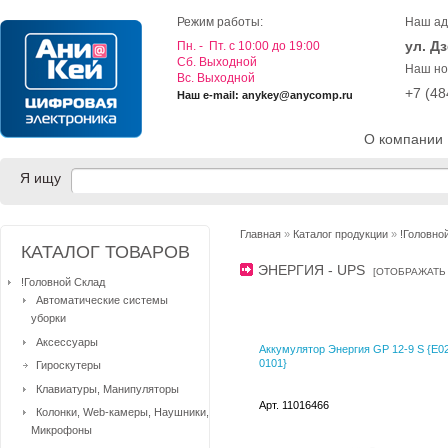
Режим работы:
Наш ад
ул. Д
Пн. - Пт. с 10:00 до 19:00
Cб. Выходной
Наш но
Вс. Выходной
+7 (4
Наш e-mail: anykey@anycomp.ru
О компании
Я ищу
Главная
»
Каталог продукции
»
!Головно
КАТАЛОГ ТОВАРОВ
ЭНЕРГИЯ - UPS
[
ОТОБРАЖАТЬ
!Головной Склад
Автоматические системы
уборки
Аксессуары
Аккумулятор Энергия GP 12-9 S {Е0
0101}
Гироскутеры
Клавиатуры, Манипуляторы
Арт. 11016466
Колонки, Web-камеры, Наушники,
Микрофоны