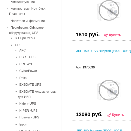
Комплектующие
Компьютеры, Ноутбуки,
Планшеты
Носители информации
Периферия, Офисное
оборудование, UPS
1810 руб.
Купить
3D Принтеры
UPS
APC
ИБП 1500 USB Энергия {Е0201-0052
CBR - UPS
CROWN
Арт. 1976090
CyberPower
Delta
EXEGATE UPS
EXEGATE Аккумуляторы
для ИБП
Hiden- UPS
HIPER -UPS
12080 руб.
Купить
Huawei - UPS
Ippon
ИБП 800 Энергия {Е0201-0023}