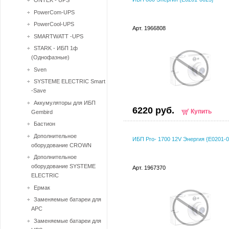
ONTEK - UPS
PowerCom-UPS
PowerCool-UPS
Арт. 1966808
SMARTWATT -UPS
STARK - ИБП 1ф
(Однофазные)
Sven
SYSTEME ELECTRIC Smart
-Save
Аккумуляторы для ИБП
6220 руб.
Купить
Gembird
Бастион
Дополнительное
ИБП Pro- 1700 12V Энергия {Е0201-0
оборудование CROWN
Дополнительное
оборудование SYSTEME
Арт. 1967370
ELECTRIC
Ермак
Заменяемые батареи для
APC
Заменяемые батареи для