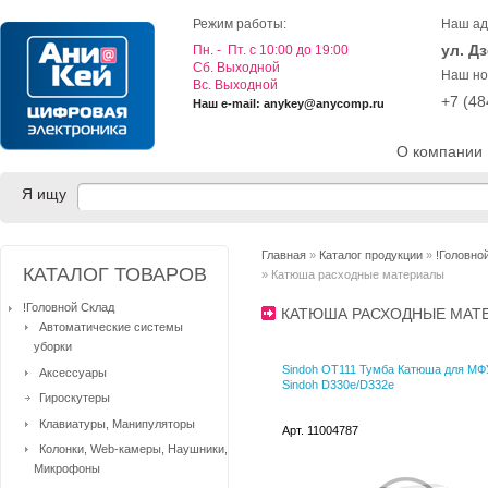
Режим работы:
Наш ад
ул. Д
Пн. - Пт. с 10:00 до 19:00
Cб. Выходной
Наш но
Вс. Выходной
+7 (4
Наш e-mail: anykey@anycomp.ru
О компании
Я ищу
Главная
»
Каталог продукции
»
!Головно
КАТАЛОГ ТОВАРОВ
» Катюша расходные материалы
!Головной Склад
КАТЮША РАСХОДНЫЕ МА
Автоматические системы
уборки
Sindoh OT111 Тумба Катюша для МФ
Аксессуары
Sindoh D330e/D332e
Гироскутеры
Клавиатуры, Манипуляторы
Арт. 11004787
Колонки, Web-камеры, Наушники,
Микрофоны