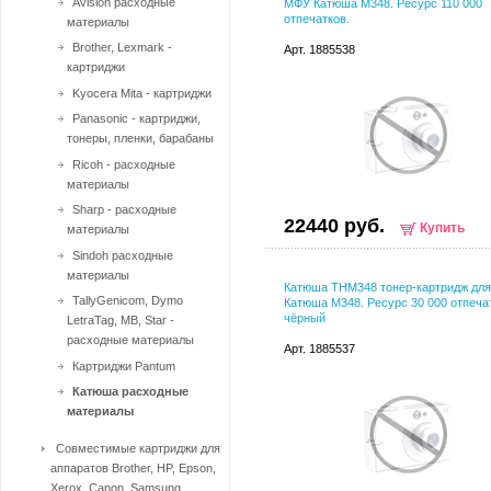
Avision расходные
МФУ Катюша M348. Ресурс 110 000
отпечатков.
материалы
Brother, Lexmark -
Арт. 1885538
картриджи
Kyocera Mita - картриджи
Panasonic - картриджи,
тонеры, пленки, барабаны
Ricoh - расходные
материалы
Sharp - расходные
22440 руб.
Купить
материалы
Sindoh расходные
материалы
Катюша ТНМ348 тонер-картридж дл
TallyGenicom, Dymo
Катюша M348. Ресурс 30 000 отпеча
чёрный
LetraTag, MB, Star -
расходные материалы
Арт. 1885537
Картриджи Pantum
Катюша расходные
материалы
Совместимые картриджи для
аппаратов Brother, HP, Epson,
Xerox, Canon, Samsung