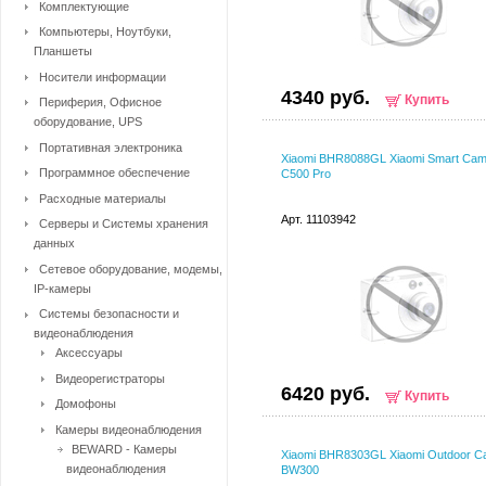
Комплектующие
Компьютеры, Ноутбуки,
Планшеты
Носители информации
4340 руб.
Купить
Периферия, Офисное
оборудование, UPS
Портативная электроника
Xiaomi BHR8088GL Xiaomi Smart Cam
Программное обеспечение
C500 Pro
Расходные материалы
Арт. 11103942
Серверы и Системы хранения
данных
Сетевое оборудование, модемы,
IP-камеры
Системы безопасности и
видеонаблюдения
Аксессуары
Видеорегистраторы
6420 руб.
Купить
Домофоны
Камеры видеонаблюдения
BEWARD - Камеры
Xiaomi BHR8303GL Xiaomi Outdoor C
видеонаблюдения
BW300