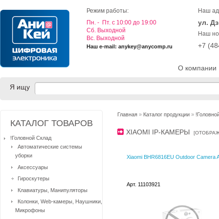
Режим работы:
Наш ад
ул. Д
Пн. - Пт. с 10:00 до 19:00
Cб. Выходной
Наш но
Вс. Выходной
+7 (4
Наш e-mail: anykey@anycomp.ru
О компании
Я ищу
Главная
»
Каталог продукции
»
!Головно
КАТАЛОГ ТОВАРОВ
XIAOMI IP-КАМЕРЫ
[
ОТОБРАЖ
!Головной Склад
Автоматические системы
уборки
Xiaomi BHR6816EU Outdoor Camera
Аксессуары
Гироскутеры
Арт. 11103921
Клавиатуры, Манипуляторы
Колонки, Web-камеры, Наушники,
Микрофоны