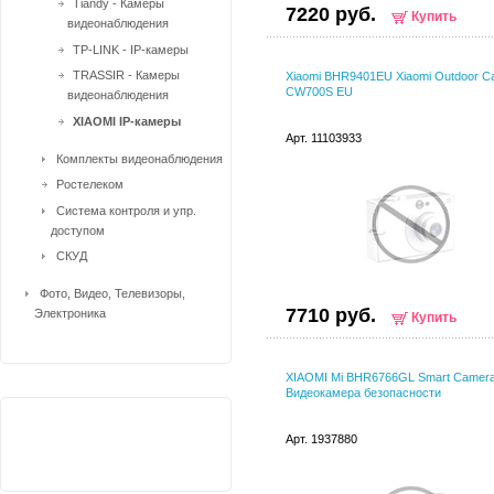
Tiandy - Камеры
7220 руб.
Купить
видеонаблюдения
TP-LINK - IP-камеры
TRASSIR - Камеры
Xiaomi BHR9401EU Xiaomi Outdoor C
CW700S EU
видеонаблюдения
XIAOMI IP-камеры
Арт. 11103933
Комплекты видеонаблюдения
Ростелеком
Система контроля и упр.
доступом
СКУД
Фото, Видео, Телевизоры,
7710 руб.
Электроника
Купить
XIAOMI Mi BHR6766GL Smart Camer
Видеокамера безопасности
Арт. 1937880