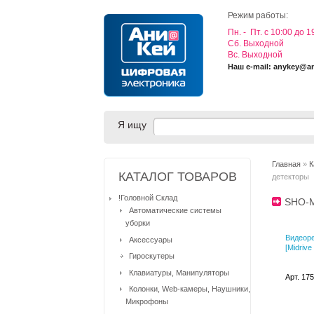
Режим работы:
Пн. - Пт. с 10:00 до 1
Cб. Выходной
Вс. Выходной
Наш e-mail: anykey@a
Я ищу
Главная
»
К
КАТАЛОГ ТОВАРОВ
детекторы
!Головной Склад
SHO-
Автоматические системы
уборки
Видеоре
Аксессуары
[Midrive
Гироскутеры
Клавиатуры, Манипуляторы
Арт. 17
Колонки, Web-камеры, Наушники,
Микрофоны