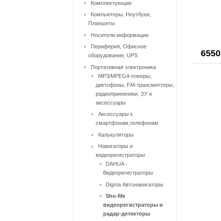
Комплектующие
Компьютеры, Ноутбуки,
Планшеты
Носители информации
Периферия, Офисное
6550
оборудование, UPS
Портативная электроника
MP3/MPEG4-плееры,
диктофоны, FM-трансмиттеры,
радиоприемники, ЗУ и
аксессуары
Аксессуары к
смартфонам,телефонам
Калькуляторы
Навигаторы и
видеорегистраторы
DAHUA -
Видеорегистраторы
Digma Автонавигаторы
Sho-Me
видеорегистраторы и
радар-детекторы