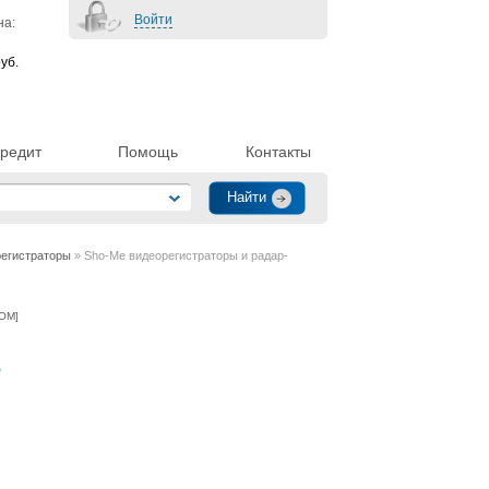
Войти
на:
уб.
редит
Помощь
Контакты
регистраторы
» Sho-Me видеорегистраторы и радар-
КОМ
]
D