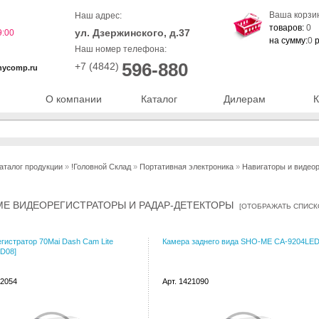
Ваша корзи
Наш адрес:
товаров:
0
ул. Дзержинского, д.37
9:00
на сумму:
0
р
Наш номер телефона:
596-880
+7 (4842)
nycomp.ru
О компании
Каталог
Дилерам
К
аталог продукции
»
!Головной Склад
»
Портативная электроника
»
Навигаторы и видео
ME ВИДЕОРЕГИСТРАТОРЫ И РАДАР-ДЕТЕКТОРЫ
[
ОТОБРАЖАТЬ СПИС
гистратор 70Mai Dash Cam Lite
Камера заднего вида SHO-ME CA-9204LE
 D08]
52054
Арт. 1421090