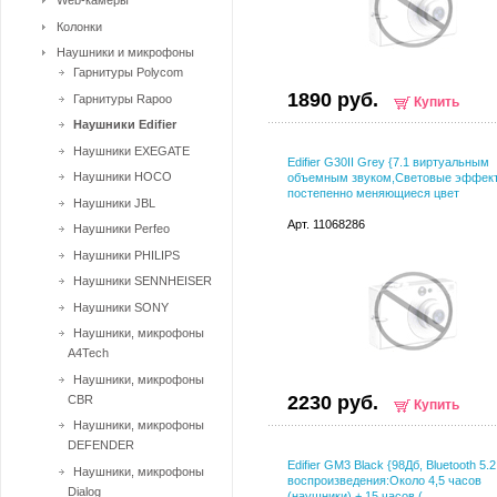
Web-камеры
Колонки
Наушники и микрофоны
Гарнитуры Polycom
1890 руб.
Гарнитуры Rapoo
Купить
Наушники Edifier
Наушники EXEGATE
Edifier G30II Grey {7.1 виртуальным
Наушники HOCO
объемным звуком,Световые эффек
постепенно меняющиеся цвет
Наушники JBL
Арт. 11068286
Наушники Perfeo
Наушники PHILIPS
Наушники SENNHEISER
Наушники SONY
Наушники, микрофоны
A4Tech
Наушники, микрофоны
2230 руб.
CBR
Купить
Наушники, микрофоны
DEFENDER
Edifier GM3 Black {98Дб, Bluetooth 5.
Наушники, микрофоны
воспроизведения:Около 4,5 часов
Dialog
(наушники) + 15 часов (