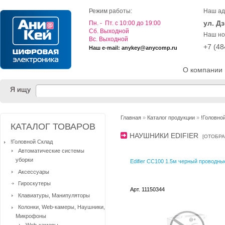
Режим работы:
Наш ад
ул. Д
Пн. - Пт. с 10:00 до 19:00
Cб. Выходной
Наш но
Вс. Выходной
+7 (4
Наш e-mail: anykey@anycomp.ru
О компании
Я ищу
Главная
»
Каталог продукции
»
!Головно
КАТАЛОГ ТОВАРОВ
НАУШНИКИ EDIFIER
[
ОТОБРА
!Головной Склад
Автоматические системы
уборки
Edifier CC100 1.5м черный проводны
Аксессуары
Гироскутеры
Арт. 11150344
Клавиатуры, Манипуляторы
Колонки, Web-камеры, Наушники,
Микрофоны