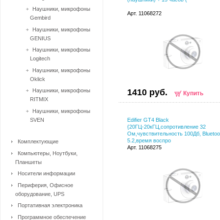
Наушники, микрофоны
Арт. 11068272
Gembird
Наушники, микрофоны
GENIUS
Наушники, микрофоны
Logitech
Наушники, микрофоны
Oklick
Наушники, микрофоны
1410 руб.
Купить
RITMIX
Наушники, микрофоны
SVEN
Edifier GT4 Black
{20ГЦ-20кГЦ,сопротивление 32
Ом,чувствительность 100Дб, Bluetoo
5.2,время воспро
Комплектующие
Арт. 11068275
Компьютеры, Ноутбуки,
Планшеты
Носители информации
Периферия, Офисное
оборудование, UPS
Портативная электроника
Программное обеспечение