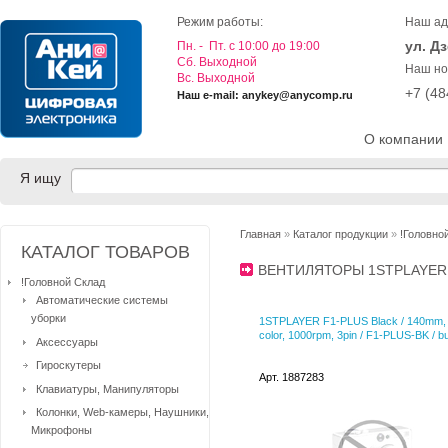
Режим работы:
Наш ад
ул. Д
Пн. - Пт. с 10:00 до 19:00
Cб. Выходной
Наш но
Вс. Выходной
+7 (4
Наш e-mail: anykey@anycomp.ru
О компании
Я ищу
Главная
»
Каталог продукции
»
!Головно
КАТАЛОГ ТОВАРОВ
ВЕНТИЛЯТОРЫ 1STPLAYE
!Головной Склад
Автоматические системы
уборки
1STPLAYER F1-PLUS Black / 140mm,
color, 1000rpm, 3pin / F1-PLUS-BK / b
Аксессуары
Гироскутеры
Арт. 1887283
Клавиатуры, Манипуляторы
Колонки, Web-камеры, Наушники,
Микрофоны