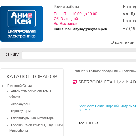
Режим работы:
Наш ад
ул. Д
Пн. - Пт. с 10:00 до 19:00
Cб. Выходной
Наш но
Вс. Выходной
+7 (4
Наш e-mail: anykey@anycomp.ru
О компании
Я ищу
Главная
»
Каталог продукции
»
!Головно
КАТАЛОГ ТОВАРОВ
SBERBOOM СТАНЦИИ И А
!Головной Склад
Автоматические системы
уборки
Аксессуары
SberBoom Home, морской, модель S
00171D
Гироскутеры
Клавиатуры, Манипуляторы
Арт. 11096231
Колонки, Web-камеры, Наушники,
Микрофоны