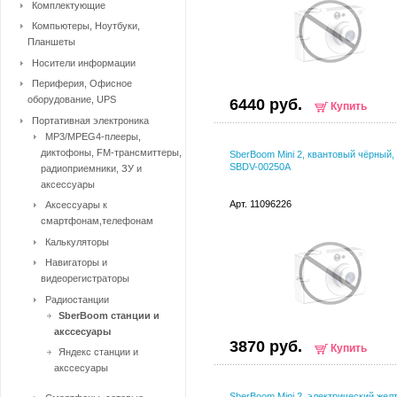
Комплектующие
Компьютеры, Ноутбуки,
Планшеты
Носители информации
Периферия, Офисное
оборудование, UPS
6440 руб.
Купить
Портативная электроника
MP3/MPEG4-плееры,
диктофоны, FM-трансмиттеры,
SberBoom Mini 2, квантовый чёрный,
SBDV-00250A
радиоприемники, ЗУ и
аксессуары
Арт. 11096226
Аксессуары к
смартфонам,телефонам
Калькуляторы
Навигаторы и
видеорегистраторы
Радиостанции
SberBoom станции и
акссесуары
3870 руб.
Купить
Яндекс станции и
акссесуары
SberBoom Mini 2, электрический жел