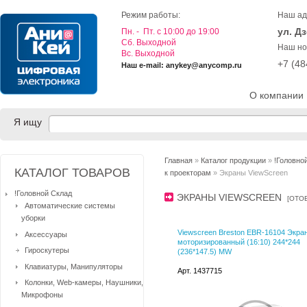
Режим работы:
Наш ад
ул. Д
Пн. - Пт. с 10:00 до 19:00
Cб. Выходной
Наш но
Вс. Выходной
+7 (4
Наш e-mail: anykey@anycomp.ru
О компании
Я ищу
Главная
»
Каталог продукции
»
!Головно
КАТАЛОГ ТОВАРОВ
к проекторам
» Экраны ViewScreen
!Головной Склад
ЭКРАНЫ VIEWSCREEN
[
ОТО
Автоматические системы
уборки
Viewscreen Breston EBR-16104 Экра
Аксессуары
моторизированный (16:10) 244*244
Гироскутеры
(236*147.5) MW
Клавиатуры, Манипуляторы
Арт. 1437715
Колонки, Web-камеры, Наушники,
Микрофоны