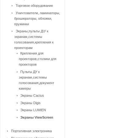
Торговое оборудование
Уничтожители, ламинаторы,
брошюраторы, обложки,
пружинки
Экраны,пульты Д\У к
экранам,системы
голосования,крепления к
проекторам
Крепления для
проекторов,столики для
проекторов
Пульты ДУ к
экранам,системы
голосования,документ
камеры
Экраны Cactus
Экраны Digis
Экраны LUMIEN
Экраны ViewScreen
Портативная электроника