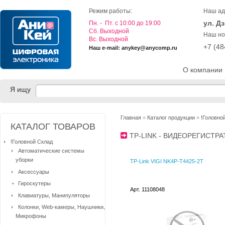
Режим работы:
Наш ад
ул. Д
Пн. - Пт. с 10:00 до 19:00
Cб. Выходной
Наш но
Вс. Выходной
+7 (4
Наш e-mail: anykey@anycomp.ru
О компании
Я ищу
Главная
»
Каталог продукции
»
!Головно
КАТАЛОГ ТОВАРОВ
TP-LINK - ВИДЕОРЕГИСТ
!Головной Склад
Автоматические системы
уборки
TP-Link VIGI NK4P-T4425-2T
Аксессуары
Гироскутеры
Арт. 11108048
Клавиатуры, Манипуляторы
Колонки, Web-камеры, Наушники,
Микрофоны