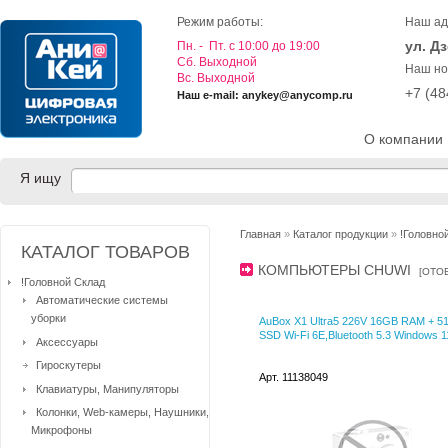
Режим работы:
Наш ад
ул. Д
Пн. - Пт. с 10:00 до 19:00
Cб. Выходной
Наш но
Вс. Выходной
+7 (4
Наш e-mail: anykey@anycomp.ru
О компании
Я ищу
Главная
»
Каталог продукции
»
!Головно
КАТАЛОГ ТОВАРОВ
КОМПЬЮТЕРЫ CHUWI
[
ОТО
!Головной Склад
Автоматические системы
уборки
AuBox X1 Ultra5 226V 16GB RAM + 
SSD Wi-Fi 6E,Bluetooth 5.3 Windows 1
Аксессуары
Гироскутеры
Арт. 11138049
Клавиатуры, Манипуляторы
Колонки, Web-камеры, Наушники,
Микрофоны