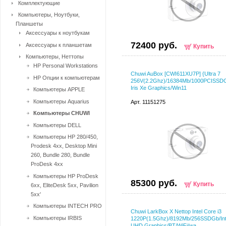
Комплектующие
Компьютеры, Ноутбуки,
Планшеты
Аксессуары к ноутбукам
72400 руб.
Аксессуары к планшетам
Купить
Компьютеры, Неттопы
HP Personal Workstations
Chuwi AuBox [CWI611XU7P] {Ultra 7
HP Опции к компьютерам
256V(2.2Ghz)/16384Mb/1000PCISSDGb/
Iris Xe Graphics/Win11
Компьютеры APPLE
Компьютеры Aquarius
Арт. 11151275
Компьютеры CHUWI
Компьютеры DELL
Компьютеры HP 280/450,
Prodesk 4xx, Desktop Mini
260, Bundle 280, Bundle
ProDesk 4xx
Компьютеры HP ProDesk
85300 руб.
Купить
6xx, EliteDesk 5xx, Pavilion
5xx'
Компьютеры INTECH PRO
Chuwi LarkBox X Nettop Intel Core i3
Компьютеры IRBIS
1220P(1.5Ghz)/8192Mb/256SSDGb/Int:
UHD Graphics/BT/WiFi/wa