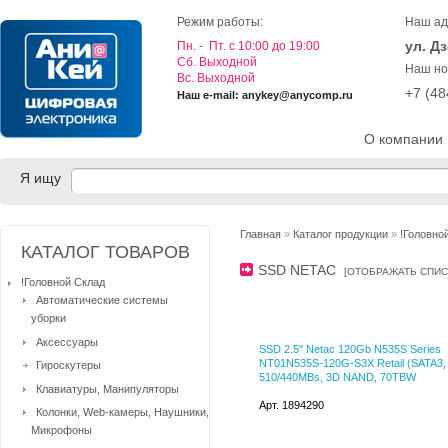
Режим работы:
Наш ад
ул. Д
Пн. - Пт. с 10:00 до 19:00
Cб. Выходной
Наш но
Вс. Выходной
+7 (4
Наш e-mail: anykey@anycomp.ru
О компании
Я ищу
Главная
»
Каталог продукции
»
!Головно
КАТАЛОГ ТОВАРОВ
SSD NETAC
[
ОТОБРАЖАТЬ СПИ
!Головной Склад
Автоматические системы
уборки
Аксессуары
SSD 2.5" Netac 120Gb N535S Series
NT01N535S-120G-S3X Retail (SATA3, 
Гироскутеры
510/440MBs, 3D NAND, 70TBW
Клавиатуры, Манипуляторы
Арт. 1894290
Колонки, Web-камеры, Наушники,
Микрофоны