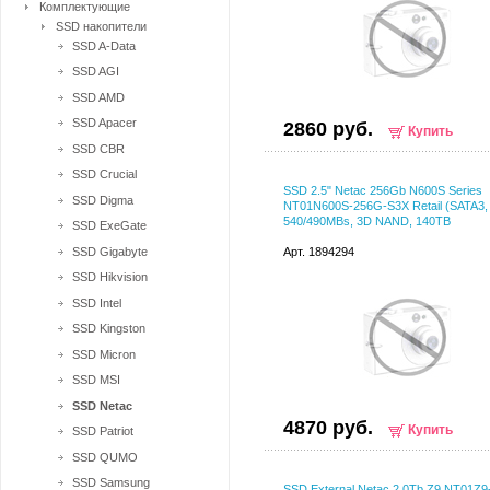
Комплектующие
SSD накопители
SSD A-Data
SSD AGI
SSD AMD
SSD Apacer
2860 руб.
Купить
SSD CBR
SSD Crucial
SSD 2.5" Netac 256Gb N600S Series
SSD Digma
NT01N600S-256G-S3X Retail (SATA3, 
540/490MBs, 3D NAND, 140TB
SSD ExeGate
SSD Gigabyte
Арт. 1894294
SSD Hikvision
SSD Intel
SSD Kingston
SSD Micron
SSD MSI
SSD Netac
4870 руб.
Купить
SSD Patriot
SSD QUMO
SSD Samsung
SSD External Netac 2.0Tb Z9 NT01Z9