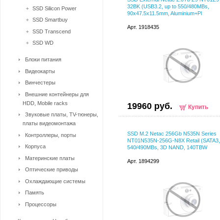
32BK (USB3.2, up to 550/480MBs,
SSD Silicon Power
90х47.5х11.5mm, Aluminium+Pl
SSD Smartbuy
Арт. 1918435
SSD Transcend
SSD WD
Блоки питания
Видеокарты
Винчестеры
Внешние контейнеры для
HDD, Mobile racks
19960 руб.
Купить
Звуковые платы, TV-тюнеры,
платы видеомонтажа
SSD M.2 Netac 256Gb N535N Series
Контроллеры, порты
NT01N535N-256G-N8X Retail (SATA3, 
Корпуса
540/490MBs, 3D NAND, 140TBW
Материнские платы
Арт. 1894299
Оптические приводы
Охлаждающие системы
Память
Процессоры