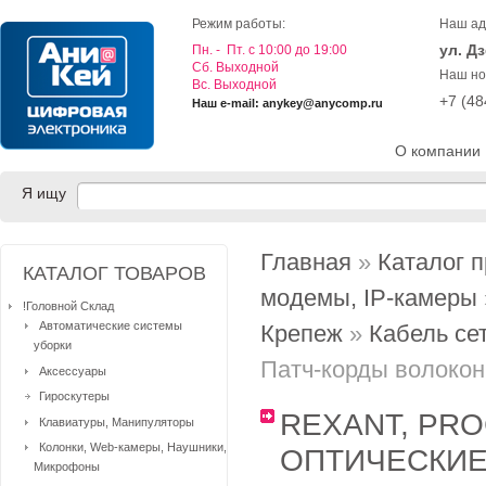
Режим работы:
Наш ад
ул. Д
Пн. - Пт. с 10:00 до 19:00
Cб. Выходной
Наш но
Вс. Выходной
+7 (4
Наш e-mail: anykey@anycomp.ru
О компании
Я ищу
Главная
»
Каталог 
КАТАЛОГ ТОВАРОВ
модемы, IP-камеры
!Головной Склад
Автоматические системы
Крепеж
»
Кабель се
уборки
Патч-корды волокон
Аксессуары
Гироскутеры
REXANT, PR
Клавиатуры, Манипуляторы
Колонки, Web-камеры, Наушники,
ОПТИЧЕСКИЕ
Микрофоны