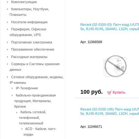
Комплектующие
Компьютеры, Ноутбуки,
Планшеты
Носители информации
Rexant (02-0100-03) Патч-корд U/UT
5e, RJ45-RJ45, 26AWG, LSZH, серый
Периферия, Офисное
оборудование, UPS
Арт. 11066568
Портативная электроника
Программное обеспечение
Расходные материалы
Серверы и Системы хранения
данных
Сетевое оборудование, модемы,
IP-камеры
IP-Телефония
100 руб.
Купить
Кабельно-проводниковая
продукция, Материалы,
Крепеж
Rexant (02-0100-105) Патч-корд U/
Кабель сетевой,
5e, RJ45-RJ45, 26AWG, LSZH, серый
телефонный,
телевизионный
Арт. 11046671
ACD - Кабкли. патч-
корды