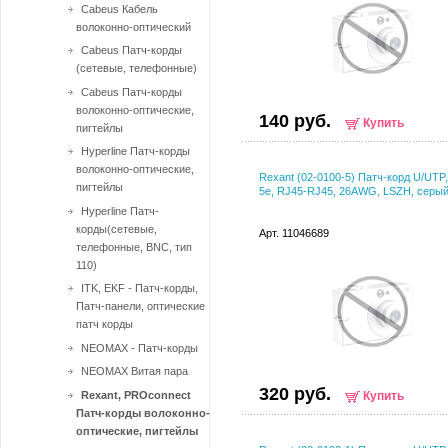
Cabeus Кабель
волоконно-оптический
Cabeus Патч-корды
(сетевые, телефонные)
Cabeus Патч-корды
волоконно-оптические,
140 руб.
Купить
пигтейлы
Hyperline Патч-корды
волоконно-оптические,
Rexant (02-0100-5) Патч-корд U/UTP
пигтейлы
5e, RJ45-RJ45, 26AWG, LSZH, серый
Hyperline Патч-
корды(сетевые,
Арт. 11046689
телефонные, BNC, тип
110)
ITK, EKF - Патч-корды,
Патч-панели, оптические
патч корды
NEOMAX - Патч-корды
NEOMAX Витая пара
320 руб.
Rexant, PROconnect
Купить
Патч-корды волоконно-
оптические, пигтейлы