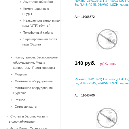
Rexant (02-0102-1) Патч-корд U/UTP
Акустический кабель
5e, RJ45-RJ45, 26AWG, LSZH, черны
Коммутационные
шнуры
Арт. 11066572
Неэкранированная витая
пара (UTP) (бухты)
Телефонный кабель
Экранированная витая
пара (бухты)
Коммутаторы, Беспроводное
140 руб.
оборудование, Медиа
Купить
конвертеры, Принт-серверы
Модемы
Rexant (02-0102-3) Патч-корд U/UTP
Монтажное оборудование
5e, RJ45-RJ45, 26AWG, LSZH, черны
Монтажное оборудование
Hyperline
Арт. 11046700
Разное
Сетевые карты
Системы безопасности и
видеонаблюдения
Фото, Видео, Телевизоры,