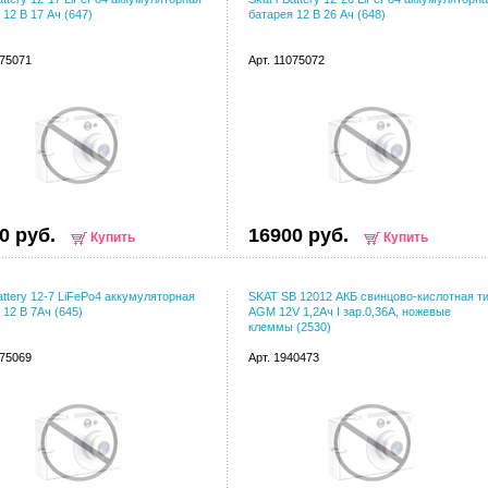
 12 В 17 Ач (647)
батарея 12 В 26 Ач (648)
075071
Арт. 11075072
0 руб.
16900 руб.
Купить
Купить
Battery 12-7 LiFePo4 аккумуляторная
SKAT SB 12012 АКБ свинцово-кислотная т
 12 В 7Ач (645)
AGM 12V 1,2Ач I зар.0,36А, ножевые
клеммы (2530)
075069
Арт. 1940473