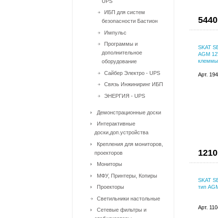
UPS
ИБП для систем
5440
безопасности Бастион
Импульс
Программы и
SKAT SB
дополнительное
AGM 12V
клеммы 
оборудование
Сайбер Электро - UPS
Арт. 19
Связь Инжиниринг ИБП
ЭНЕРГИЯ - UPS
Демонстрационные доски
Интерактивные
доски,доп.устройства
Крепления для мониторов,
1210
проекторов
Мониторы
МФУ, Принтеры, Копиры
SKAT S
Проекторы
тип AGM
Светильники настольные
Арт. 11
Сетевые фильтры и