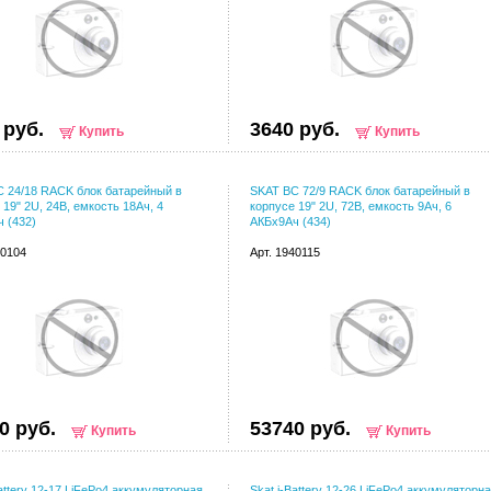
 руб.
3640 руб.
Купить
Купить
 24/18 RACK блок батарейный в
SKAT BC 72/9 RACK блок батарейный в
 19" 2U, 24В, емкость 18Ач, 4
корпусе 19" 2U, 72В, емкость 9Ач, 6
 (432)
АКБх9Ач (434)
40104
Арт. 1940115
0 руб.
53740 руб.
Купить
Купить
Battery 12-17 LiFePo4 аккумуляторная
Skat i-Battery 12-26 LiFePo4 аккумуляторн