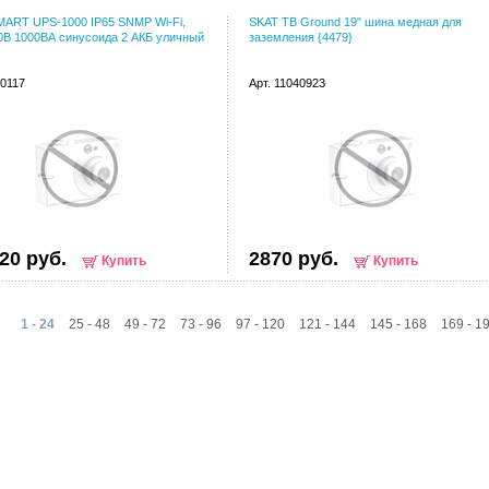
MART UPS-1000 IP65 SNMP Wi-Fi,
SKAT TB Ground 19" шина медная для
В 1000ВА синусоида 2 АКБ уличный
заземления {4479}
40117
Арт. 11040923
20 руб.
2870 руб.
Купить
Купить
1 - 24
25 - 48
49 - 72
73 - 96
97 - 120
121 - 144
145 - 168
169 - 1