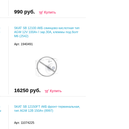
990 руб.
Купить
п
SKAT SB 12100 АКБ свинцово-кислотная тип
ы
AGM 12V 100Ач I зар.30А, клеммы под болт
М6 (2542)
Арт. 1940491
16250 руб.
Купить
п
SKAT SB 12150FT АКБ фронт-терминальная,
ы
тип AGM 12В 150Ач (8997)
Арт. 11074225