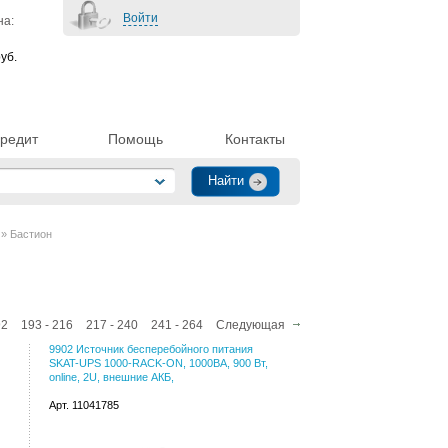
Войти
на:
уб.
редит
Помощь
Контакты
» Бастион
92
193 - 216
217 - 240
241 - 264
Следующая
9902 Источник бесперебойного питания
SKAT-UPS 1000-RACK-ON, 1000ВА, 900 Вт,
online, 2U, внешние АКБ,
Арт. 11041785