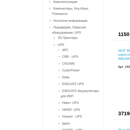
Комплектующие
Компьютеры, Ноутбуки,
Планшеты
Носители информации
Периферия, Офисное
оборудование, UPS
1150
3D Принтеры
UPS
APC
SKAT BC
корпусе
CBR - UPS
АКБх9Ач
CROWN
Арт. 19
CyberPower
Delta
EXEGATE UPS
EXEGATE Аккумуляторы
для ИБП
Hiden- UPS
HIPER -UPS
3719
Huawei - UPS
Ippon
Skat i-