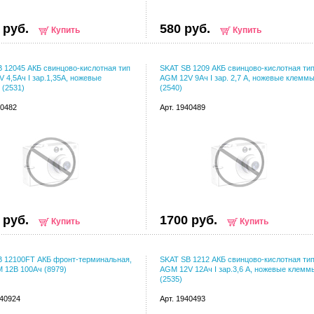
 руб.
580 руб.
Купить
Купить
 12045 АКБ свинцово-кислотная тип
SKAT SB 1209 АКБ свинцово-кислотная ти
 4,5Ач I зар.1,35А, ножевые
AGM 12V 9Ач I зар. 2,7 А, ножевые клемм
(2531)
(2540)
40482
Арт. 1940489
 руб.
1700 руб.
Купить
Купить
B 12100FT АКБ фронт-терминальная,
SKAT SB 1212 АКБ свинцово-кислотная ти
 12В 100Ач (8979)
AGM 12V 12Ач I зар.3,6 А, ножевые клемм
(2535)
040924
Арт. 1940493