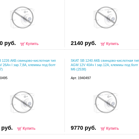
0 руб.
2140 руб.
Купить
Купить
 1226 АКБ свинцово-кислотная тип
SKAT SB 1240 АКБ свинцово-кислотная ти
 26Ач I зар.7,8А, клеммы под болт
AGM 12V 40Ач I зар.12А, клеммы под болт
7)
М6 (2538)
40495
Арт. 1940497
 руб.
9770 руб.
Купить
Купить