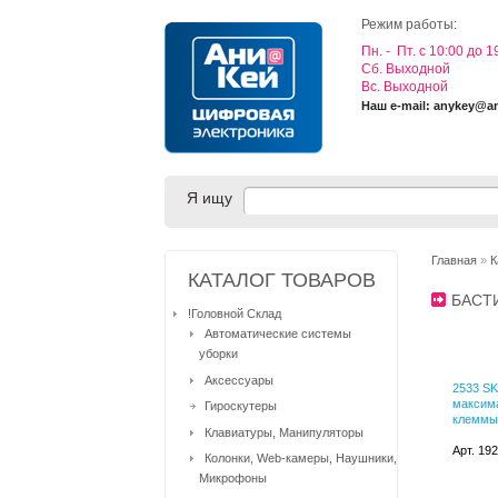
Режим работы:
Пн. - Пт. с 10:00 до 1
Cб. Выходной
Вс. Выходной
Наш e-mail: anykey@a
Я ищу
Главная
»
К
КАТАЛОГ ТОВАРОВ
БАС
!Головной Склад
Автоматические системы
уборки
Аксессуары
2533 SK
максима
Гироскутеры
клеммы 
Клавиатуры, Манипуляторы
Арт. 19
Колонки, Web-камеры, Наушники,
Микрофоны