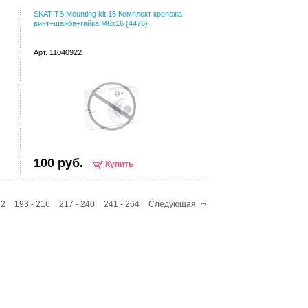
SKAT TB Mounting kit 16 Комплект крепежа
винт+шайба+гайка M6x16 {4476}
Арт. 11040922
100 руб.
Купить
92
193 - 216
217 - 240
241 - 264
Следующая