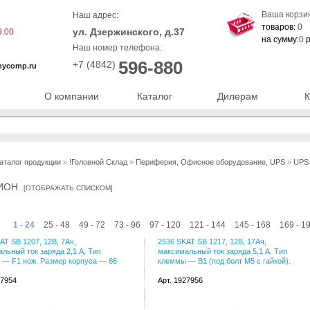
Ваша корзи
Наш адрес:
товаров:
0
ул. Дзержинского, д.37
9:00
на сумму:
0
р
Наш номер телефона:
596-880
+7 (4842)
nycomp.ru
О компании
Каталог
Дилерам
К
аталог продукции
»
!Головной Склад
»
Периферия, Офисное оборудование, UPS
»
UPS
ТИОН
[
ОТОБРАЖАТЬ СПИСКОМ
]
1 - 24
25 - 48
49 - 72
73 - 96
97 - 120
121 - 144
145 - 168
169 - 1
AT SB 1207, 12В, 7Ач,
2536 SKAT SB 1217, 12В, 17Ач,
льный ток заряда 2,1 А. Тип
максимальный ток заряда 5,1 А. Тип
— F1 нож. Размер корпуса — 66
клеммы — B1 (под болт М5 с гайкой).
27954
Арт. 1927956