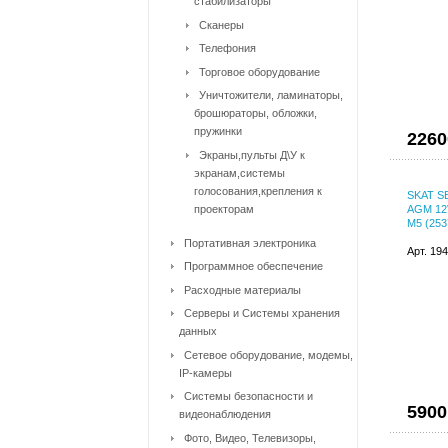
стабилизаторы
Сканеры
Телефония
Торговое оборудование
Уничтожители, ламинаторы,
брошюраторы, обложки,
пружинки
2260
Экраны,пульты Д\У к
экранам,системы
голосования,крепления к
SKAT SB
проекторам
AGM 12V
М5 (253
Портативная электроника
Арт. 19
Программное обеспечение
Расходные материалы
Серверы и Системы хранения
данных
Сетевое оборудование, модемы,
IP-камеры
Системы безопасности и
5900
видеонаблюдения
Фото, Видео, Телевизоры,