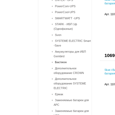
ONTEK - UPS
батарея
PowerCom-UPS
PowerCool-UPS
Арт. 11
SMARTWATT -UPS
STARK - ИБП 1ф
(Однофазные)
Sven
SYSTEME ELECTRIC Smart
-Save
Аккумуляторы для ИБП
1069
Gembird
Бастион
Дополнительное
Skat i-
оборудование CROWN
батарея
Дополнительное
оборудование SYSTEME
Арт. 11
ELECTRIC
Ермак
Заменяемые батареи для
APC
Заменяемые батареи для