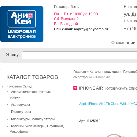
Режим работы:
Наш ад
ул. Д
Пн. - Пт. с 10:00 до 19:00
Cб. Выходной
Наш но
Вс. Выходной
+7 (4
Наш e-mail: anykey@anycomp.ru
О компании
Я ищу
Главная
»
Каталог продукции
»
!Головно
КАТАЛОГ ТОВАРОВ
смартфоны
» iPhone Air
!Головной Склад
IPHONE AIR
[
ОТОБРАЖАТЬ СПИ
Автоматические системы
уборки
Apple iPhone Air 1Tb Cloud White (M
Аксессуары
Гироскутеры
Клавиатуры, Манипуляторы
Арт. 11125012
Колонки, Web-камеры, Наушники,
Микрофоны