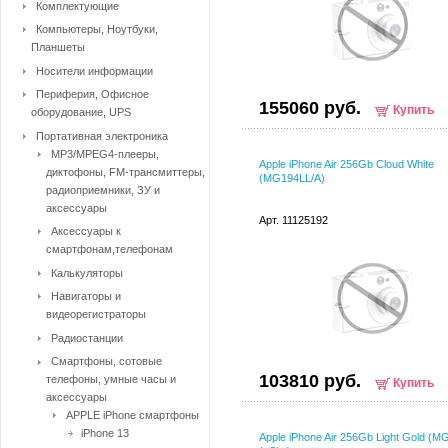
Комплектующие
Компьютеры, Ноутбуки,
Планшеты
Носители информации
Периферия, Офисное
155060 руб.
Купить
оборудование, UPS
Портативная электроника
MP3/MPEG4-плееры,
Apple iPhone Air 256Gb Cloud White
диктофоны, FM-трансмиттеры,
(MG194LL/A)
радиоприемники, ЗУ и
аксессуары
Арт. 11125192
Аксессуары к
смартфонам,телефонам
Калькуляторы
Навигаторы и
видеорегистраторы
Радиостанции
Смартфоны, сотовые
103810 руб.
телефоны, умные часы и
Купить
аксессуары
APPLE iPhone смартфоны
iPhone 13
Apple iPhone Air 256Gb Light Gold (M