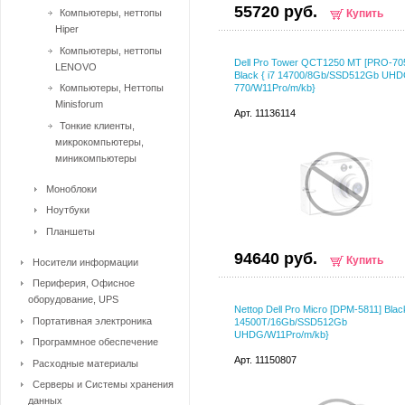
55720 руб.
Компьютеры, неттопы
Купить
Hiper
Компьютеры, неттопы
Dell Pro Tower QCT1250 MT [PRO-70
LENOVO
Black { i7 14700/8Gb/SSD512Gb UH
Компьютеры, Неттопы
770/W11Pro/m/kb}
Minisforum
Арт. 11136114
Тонкие клиенты,
микрокомпьютеры,
миникомпьютеры
Моноблоки
Ноутбуки
Планшеты
94640 руб.
Купить
Носители информации
Периферия, Офисное
оборудование, UPS
Nettop Dell Pro Micro [DPM-5811] Black
Портативная электроника
14500T/16Gb/SSD512Gb
UHDG/W11Pro/m/kb}
Программное обеспечение
Арт. 11150807
Расходные материалы
Серверы и Системы хранения
данных