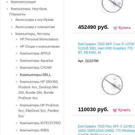
Комплектующие
Компьютеры, Ноутбуки,
Планшеты
Аксессуары к ноутбукам
452490 руб.
Аксессуары к планшетам
Купить
Компьютеры, Неттопы
HP Personal Workstations
Dell Optiplex 7020 MFF Core i7-14700
HP Опции к компьютерам
512GB SSD, Intel UHD Graphics 770,
BT, KB ENG, M
Компьютеры APPLE
Компьютеры Aquarius
Арт. 11115790
Компьютеры CHUWI
Компьютеры DELL
Компьютеры HP 280/450,
Prodesk 4xx, Desktop Mini
260, Bundle 280, Bundle
ProDesk 4xx
Компьютеры HP ProDesk
110030 руб.
Купить
6xx, EliteDesk 5xx, Pavilion
5xx'
Компьютеры INTECH PRO
Dell Optiplex 7020 Plus SFF i7 14700 (
Компьютеры IRBIS
16Gb SSD512Gb UHDG 770 Windows 
GbitEth 260W мышь к