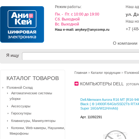
Режим работы:
Наш ад
ул. Д
Пн. - Пт. с 10:00 до 19:00
Cб. Выходной
Наш но
Вс. Выходной
+7 (4
Наш e-mail: anykey@anycomp.ru
О компании
Я ищу
Главная
»
Каталог продукции
»
!Головно
КАТАЛОГ ТОВАРОВ
КОМПЬЮТЕРЫ DELL
[
ОТОБР
!Головной Склад
Автоматические системы
уборки
Dell Alienware Aurora R16 MT [R16-94
Black { i9 14900F/64Gb/SSD2Tb RTX
Аксессуары
Super 16Gb/W11H/m/kb}
Гироскутеры
Арт. 11092291
Клавиатуры, Манипуляторы
Колонки, Web-камеры, Наушники,
Микрофоны